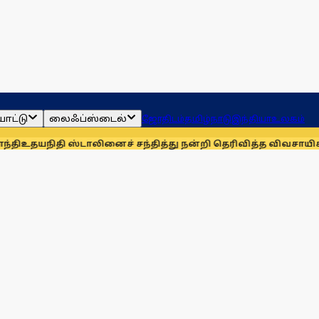
ாட்டு
லைஃப்ஸ்டைல்
ஜோதிடம்
தமிழ்நாடு
இந்தியா
உலகம்
 ஸ்டாலினைச் சந்தித்து நன்றி தெரிவித்த விவசாயிகள்!
நாங்கள் 