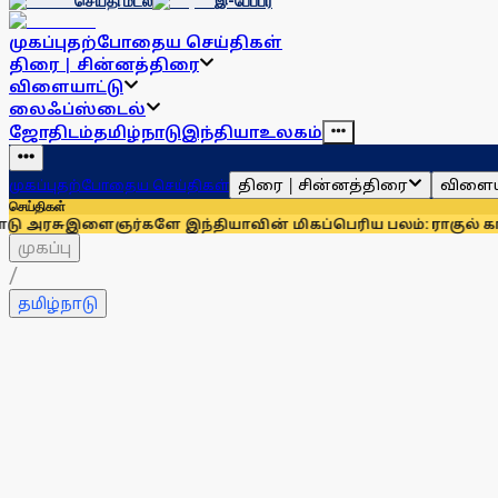
செய்தி மடல்
இ-பேப்பர்
முகப்பு
தற்போதைய செய்திகள்
திரை | சின்னத்திரை
விளையாட்டு
லைஃப்ஸ்டைல்
ஜோதிடம்
தமிழ்நாடு
இந்தியா
உலகம்
திரை | சின்னத்திரை
விளைய
முகப்பு
தற்போதைய செய்திகள்
செய்திகள்
ஞர்களே இந்தியாவின் மிகப்பெரிய பலம்: ராகுல் காந்தி
உதயநிதி
முகப்பு
/
தமிழ்நாடு