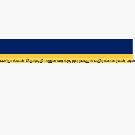
தொகுதி மறுவரைக்கு முழுவதும் எதிரானவர்கள் அல்லர்: கனிமொழி