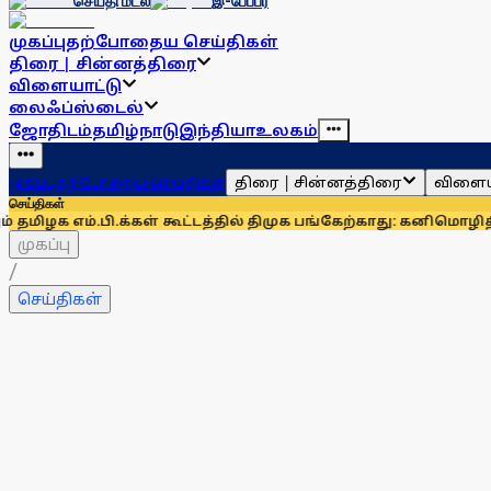
செய்தி மடல்
இ-பேப்பர்
முகப்பு
தற்போதைய செய்திகள்
திரை | சின்னத்திரை
விளையாட்டு
லைஃப்ஸ்டைல்
ஜோதிடம்
தமிழ்நாடு
இந்தியா
உலகம்
திரை | சின்னத்திரை
விளைய
முகப்பு
தற்போதைய செய்திகள்
செய்திகள்
ம்.பி.க்கள் கூட்டத்தில் திமுக பங்கேற்காது: கனிமொழி
திமுக நி
முகப்பு
/
செய்திகள்