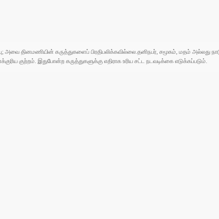
ுப்பு; அவை தினமணியின் கருத்துகளைப் பிரதிபலிக்கவில்லை.தனிநபர், சமூகம், மதம் அல்லது
ரிய குற்றம். இதுபோன்ற கருத்துகளுக்கு எதிராக உரிய சட்ட நடவடிக்கை எடுக்கப்படும்.