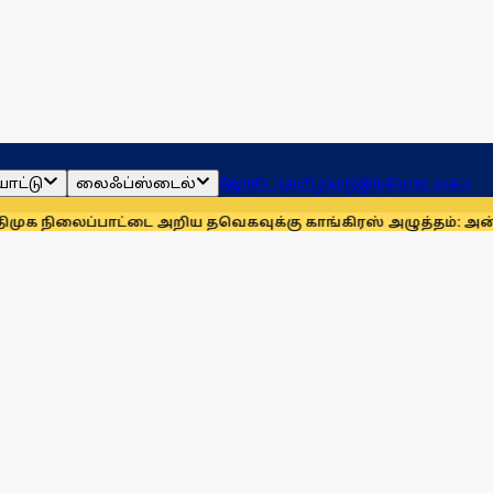
ாட்டு
லைஃப்ஸ்டைல்
ஜோதிடம்
தமிழ்நாடு
இந்தியா
உலகம்
லைப்பாட்டை அறிய தவெகவுக்கு காங்கிரஸ் அழுத்தம்: அன்புமணி