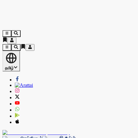
தமிழ்