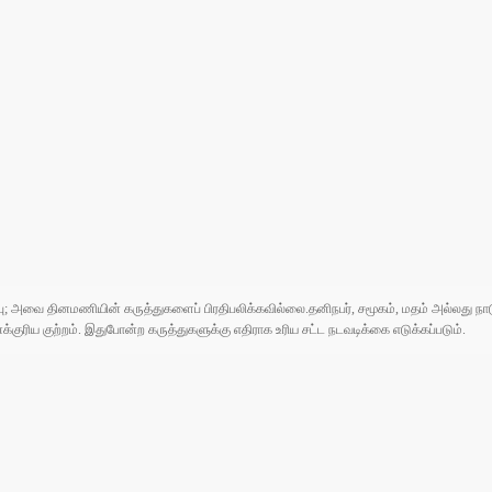
ுப்பு; அவை தினமணியின் கருத்துகளைப் பிரதிபலிக்கவில்லை.தனிநபர், சமூகம், மதம் அல்லது
ரிய குற்றம். இதுபோன்ற கருத்துகளுக்கு எதிராக உரிய சட்ட நடவடிக்கை எடுக்கப்படும்.