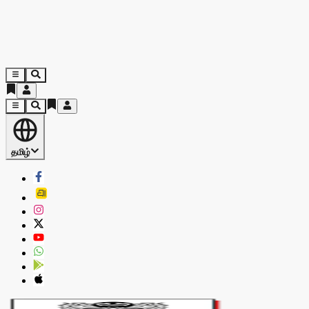
தமிழ்