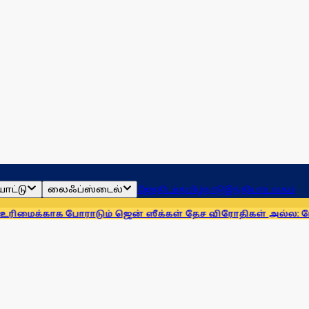
ாட்டு
லைஃப்ஸ்டைல்
ஜோதிடம்
தமிழ்நாடு
இந்தியா
உலகம்
 போராடும் ஜென் ஸீக்கள் தேச விரோதிகள் அல்ல: மோகன் பாகவ