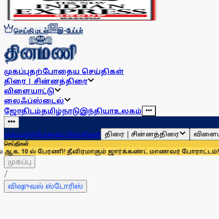
செய்தி மடல்
இ-பேப்பர்
முகப்பு
தற்போதைய செய்திகள்
திரை | சின்னத்திரை
விளையாட்டு
லைஃப்ஸ்டைல்
ஜோதிடம்
தமிழ்நாடு
இந்தியா
உலகம்
திரை | சின்னத்திரை
விளைய
முகப்பு
தற்போதைய செய்திகள்
செய்திகள்
ரணி! தீவிரமாகும் ஜார்க்கண்ட் மாணவர் போராட்டம்!
உரிமைக்காக
முகப்பு
/
விஷுவல் ஸ்டோரிஸ்