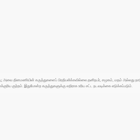
ுப்பு; அவை தினமணியின் கருத்துகளைப் பிரதிபலிக்கவில்லை.தனிநபர், சமூகம், மதம் அல்லது
ரிய குற்றம். இதுபோன்ற கருத்துகளுக்கு எதிராக உரிய சட்ட நடவடிக்கை எடுக்கப்படும்.