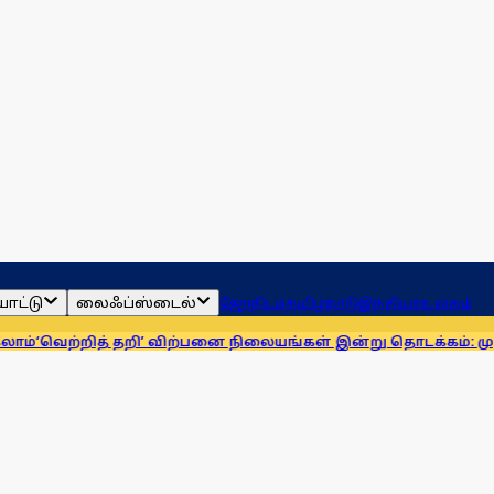
ாட்டு
லைஃப்ஸ்டைல்
ஜோதிடம்
தமிழ்நாடு
இந்தியா
உலகம்
்றித் தறி’ விற்பனை நிலையங்கள் இன்று தொடக்கம்: முதல்வா் விஜ