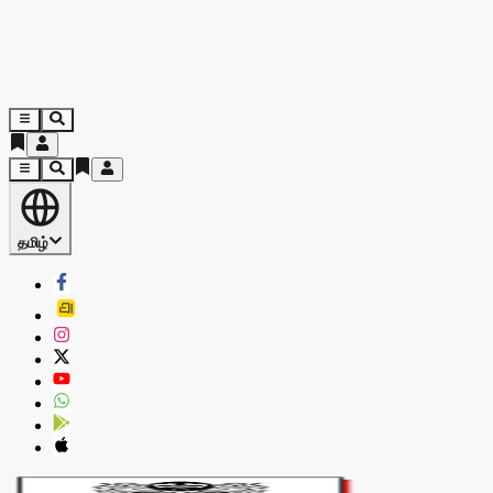
தமிழ்