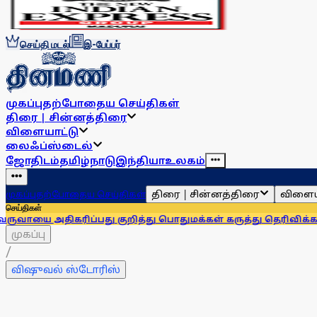
செய்தி மடல்
இ-பேப்பர்
முகப்பு
தற்போதைய செய்திகள்
திரை | சின்னத்திரை
விளையாட்டு
லைஃப்ஸ்டைல்
ஜோதிடம்
தமிழ்நாடு
இந்தியா
உலகம்
திரை | சின்னத்திரை
விளைய
முகப்பு
தற்போதைய செய்திகள்
செய்திகள்
ிகரிப்பது குறித்து பொதுமக்கள் கருத்து தெரிவிக்கலாம்
‘வெற
முகப்பு
/
விஷுவல் ஸ்டோரிஸ்