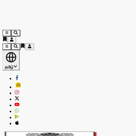
தமிழ்