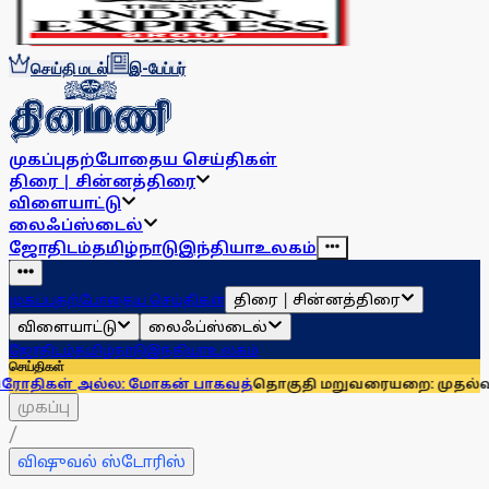
செய்தி மடல்
இ-பேப்பர்
முகப்பு
தற்போதைய செய்திகள்
திரை | சின்னத்திரை
விளையாட்டு
லைஃப்ஸ்டைல்
ஜோதிடம்
தமிழ்நாடு
இந்தியா
உலகம்
திரை | சின்னத்திரை
முகப்பு
தற்போதைய செய்திகள்
விளையாட்டு
லைஃப்ஸ்டைல்
ஜோதிடம்
தமிழ்நாடு
இந்தியா
உலகம்
செய்திகள்
ல: மோகன் பாகவத்
தொகுதி மறுவரையறை: முதல்வர் தலைமையில
முகப்பு
/
விஷுவல் ஸ்டோரிஸ்