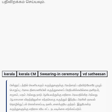
பதிவிறக்கம் செய்யவும்.
kerala
kerala CM
Swearing-in ceremony
vd satheesan
பின்னூட்டத்தில் வெளியாகும் கருத்துகளுக்கு அவற்றைப் பதிவிடுவோரே முழுப்
பொறுப்பு; அவை தினமணியின் கருத்துகளைப் பிரதிபலிக்கவில்லை.தனிநபர்,
சமூகம், மதம் அல்லது நாடு ஆகியவற்றுக்கு எதிராக அவமதிக்கிற அல்லது
ஆபாசமான விதத்திலுள்ள எந்தவொரு கருத்தும் இந்திய அரசின் தகவல்
தொழில்நுட்பக் கொள்கைப்படி தண்டனைக்குரிய குற்றம். இதுபோன்ற
கருத்துகளுக்கு எதிராக உரிய சட்ட நடவடிக்கை எடுக்கப்படும்.