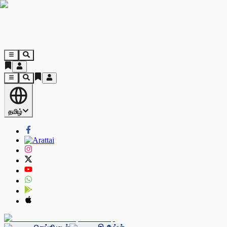
தமிழ்