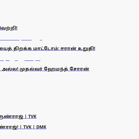
ெற்றி!
் திறக்க மாட்டோம்: ஈரான் உறுதி!
 அல்ல! முதல்வர் ஹேமந்த் சோரன்
ருண்ராஜ் | TVK
ராஜ்! | TVK | DMK