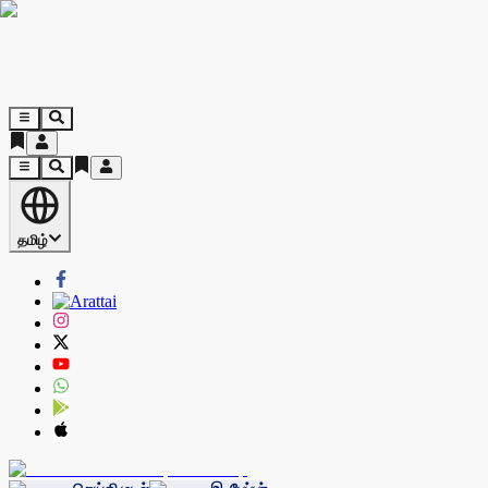
தமிழ்