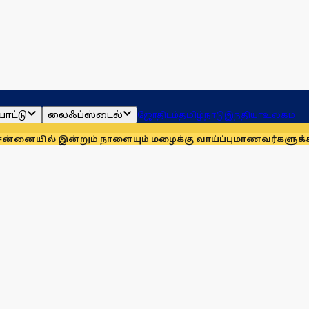
ாட்டு
லைஃப்ஸ்டைல்
ஜோதிடம்
தமிழ்நாடு
இந்தியா
உலகம்
 இன்றும் நாளையும் மழைக்கு வாய்ப்பு
மாணவர்களுக்காக முதலில்