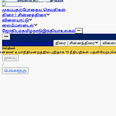
செய்தி மடல்
இ-பேப்பர்
முகப்பு
தற்போதைய செய்திகள்
திரை | சின்னத்திரை
விளையாட்டு
லைஃப்ஸ்டைல்
ஜோதிடம்
தமிழ்நாடு
இந்தியா
உலகம்
திரை | சின்னத்திரை
விளைய
முகப்பு
தற்போதைய செய்திகள்
செய்திகள்
்நீதிமன்றத்தில் புதிதாக 15 நீதிபதிகள் பதவியேற்பு
சென்னையில்
முகப்பு
/
பெங்களூரு