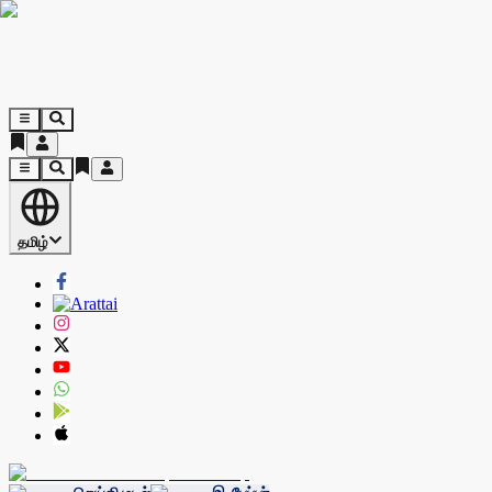
தமிழ்