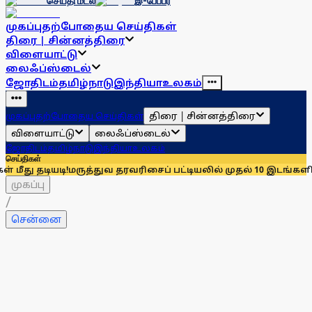
செய்தி மடல்
இ-பேப்பர்
முகப்பு
தற்போதைய செய்திகள்
திரை | சின்னத்திரை
விளையாட்டு
லைஃப்ஸ்டைல்
ஜோதிடம்
தமிழ்நாடு
இந்தியா
உலகம்
திரை | சின்னத்திரை
முகப்பு
தற்போதைய செய்திகள்
விளையாட்டு
லைஃப்ஸ்டைல்
ஜோதிடம்
தமிழ்நாடு
இந்தியா
உலகம்
செய்திகள்
ி!
மருத்துவ தரவரிசைப் பட்டியலில் முதல் 10 இடங்களில் மாணவர் 5
முகப்பு
/
சென்னை