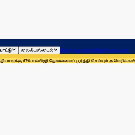
ாட்டு
லைஃப்ஸ்டைல்
ஜோதிடம்
தமிழ்நாடு
இந்தியா
உலகம்
7% எல்பிஜி தேவையைப் பூர்த்தி செய்யும் அமெரிக்கா!
செயின்ட் லூய