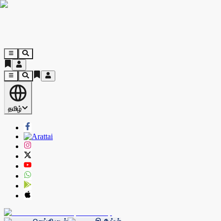
தமிழ்