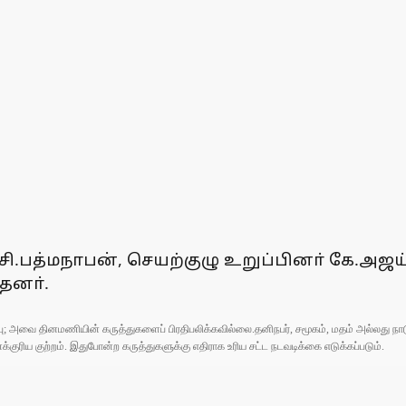
் சி.பத்மநாபன், செயற்குழு உறுப்பினா் கே.அஜ
்தனா்.
ுப்பு; அவை தினமணியின் கருத்துகளைப் பிரதிபலிக்கவில்லை.தனிநபர், சமூகம், மதம் அல்லது
ரிய குற்றம். இதுபோன்ற கருத்துகளுக்கு எதிராக உரிய சட்ட நடவடிக்கை எடுக்கப்படும்.