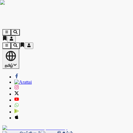
தமிழ்