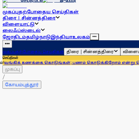
செய்தி மடல்
இ-பேப்பர்
முகப்பு
தற்போதைய செய்திகள்
திரை | சின்னத்திரை
விளையாட்டு
லைஃப்ஸ்டைல்
ஜோதிடம்
தமிழ்நாடு
இந்தியா
உலகம்
திரை | சின்னத்திரை
விளைய
முகப்பு
தற்போதைய செய்திகள்
செய்திகள்
கை கொடுங்கள்; பணம் கொடுக்கிறோம் என்று சொன்னால்... ஆர்ப
முகப்பு
/
கோயம்புத்தூர்