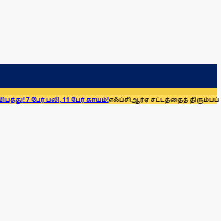
 11 பேர் காயம்!
எஃப்சிஆர்ஏ சட்டத்தைத் திரும்பப் பெறுக: மு.க. ஸ்