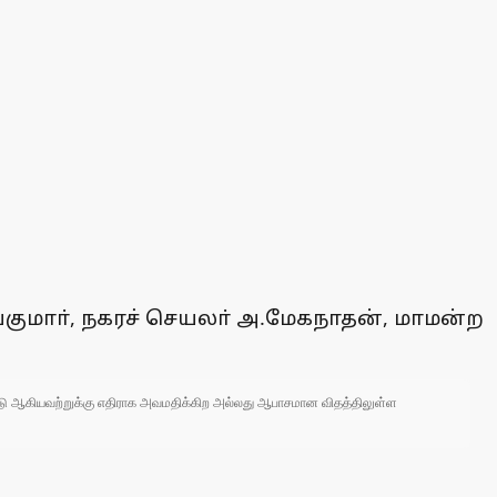
ய்குமாா், நகரச் செயலா் அ.மேகநாதன், மாமன்ற
 நாடு ஆகியவற்றுக்கு எதிராக அவமதிக்கிற அல்லது ஆபாசமான விதத்திலுள்ள