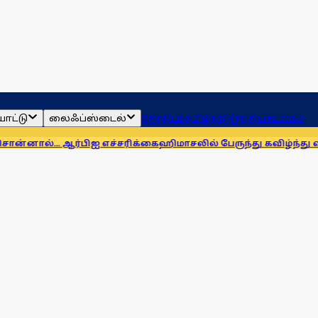
ாட்டு
லைஃப்ஸ்டைல்
ஜோதிடம்
தமிழ்நாடு
இந்தியா
உலகம்
ிஐ எச்சரிக்கை
ஹிமாசலில் பேருந்து கவிழ்ந்து விபத்து! 7 பேர் பலி,