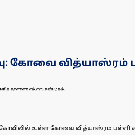
்வு: கோவை வித்யாஸ்ரம
ளித் தாளாளா் எம்.எஸ்.சண்முகம்.
க்கோவிலில் உள்ள கோவை வித்யாஸ்ரம் பள்ளி