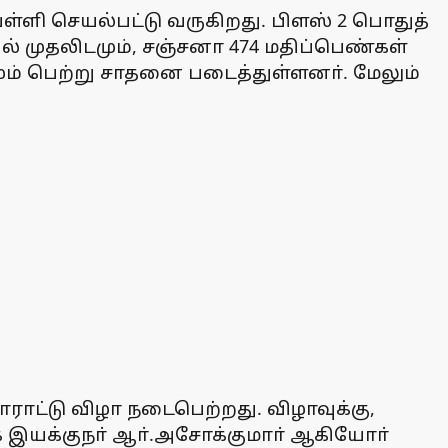
ளி செயல்பட்டு வருகிறது. பிளஸ் 2 பொதுத்
ல் முதலிடமும், சஞ்சனா 474 மதிப்பெண்கள்
ும் பெற்று சாதனை படைத்துள்ளனா். மேலும்
ாட்டு விழா நடைபெற்றது. விழாவுக்கு,
ாக இயக்குநா் ஆா்.அசோக்குமாா் ஆகியோா்