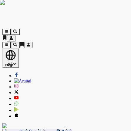
தமிழ்