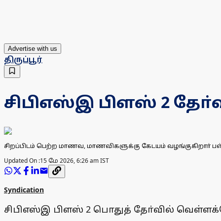
Advertise with us
திருப்பூர்
சிபிஎஸ்இ பிளஸ் 2 தோ
சிறப்பிடம் பெற்ற மாணவ, மாணவிகளுக்கு கேடயம் வழங்குகிறாா் பள்
Updated On :
15 மே 2026, 6:26 am IST
Syndication
சிபிஎஸ்இ பிளஸ் 2 பொதுத் தோ்வில் வெள்ள