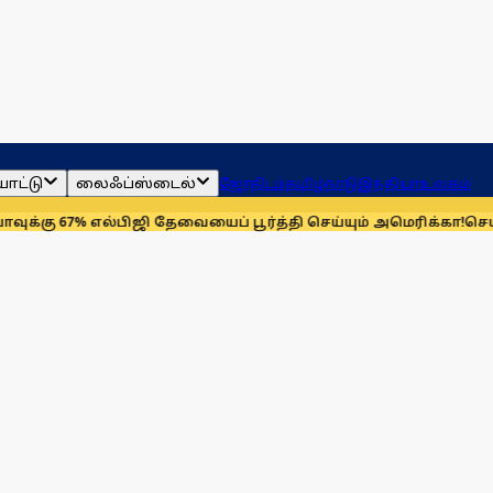
ாட்டு
லைஃப்ஸ்டைல்
ஜோதிடம்
தமிழ்நாடு
இந்தியா
உலகம்
% எல்பிஜி தேவையைப் பூர்த்தி செய்யும் அமெரிக்கா!
செயின்ட் லூயிஸ