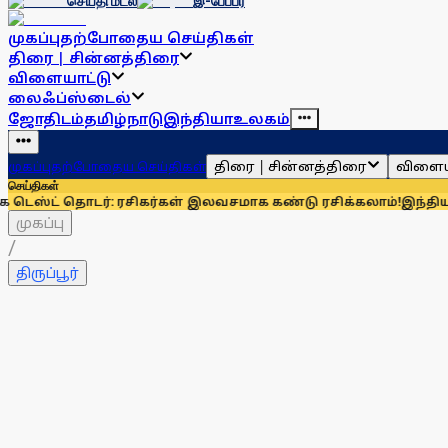
செய்தி மடல்
இ-பேப்பர்
முகப்பு
தற்போதைய செய்திகள்
திரை | சின்னத்திரை
விளையாட்டு
லைஃப்ஸ்டைல்
ஜோதிடம்
தமிழ்நாடு
இந்தியா
உலகம்
திரை | சின்னத்திரை
விளைய
முகப்பு
தற்போதைய செய்திகள்
செய்திகள்
ொடர்: ரசிகர்கள் இலவசமாக கண்டு ரசிக்கலாம்!
இந்தியாவுக்கு 67
முகப்பு
/
திருப்பூர்