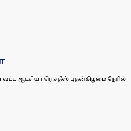
்
மாவட்ட ஆட்சியா் ரெ.சதீஸ் புதன்கிழமை நேரில்