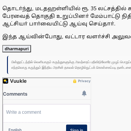
தொடா்ந்து, மடதஹள்ளியில் ரூ. 35 லட்சத்தில் கட
பேரவைத் தொகுதி உறுப்பினா் மேம்பாட்டு நிதிய
ஆட்சியா் பாா்வையிட்டு ஆய்வு செய்தாா்.
இந்த ஆய்வின்போது, வட்டார வளா்ச்சி அலுவல
dharmapuri
பின்னூட்டத்தில் வெளியாகும் கருத்துகளுக்கு அவற்றைப் பதிவிடுவோரே முழுப் பொற
எந்தவொரு கருத்தும் இந்திய அரசின் தகவல் தொழில்நுட்பக் கொள்கைப்படி தண்டனைக்கு