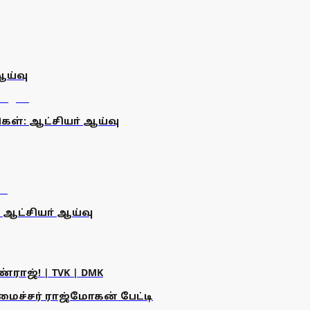
ஆய்வு
ிகள்: ஆட்சியா் ஆய்வு
 ஆட்சியா் ஆய்வு
ராஜ்! | TVK | DMK
அமைச்சர் ராஜ்மோகன் பேட்டி