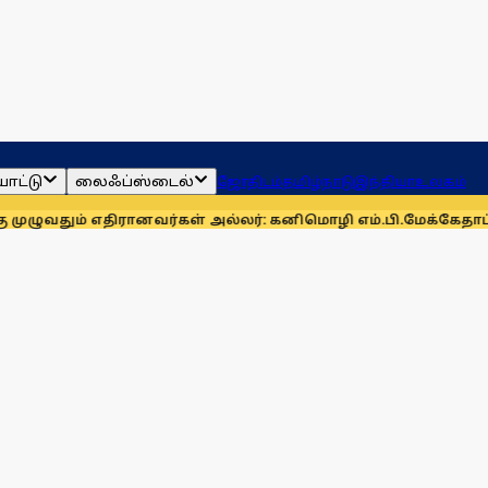
ாட்டு
லைஃப்ஸ்டைல்
ஜோதிடம்
தமிழ்நாடு
இந்தியா
உலகம்
திரானவர்கள் அல்லர்: கனிமொழி எம்.பி.
மேக்கேதாட்டு பிரச்னைய