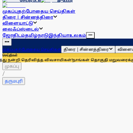
செய்தி மடல்
இ-பேப்பர்
முகப்பு
தற்போதைய செய்திகள்
திரை | சின்னத்திரை
விளையாட்டு
லைஃப்ஸ்டைல்
ஜோதிடம்
தமிழ்நாடு
இந்தியா
உலகம்
திரை | சின்னத்திரை
விளைய
முகப்பு
தற்போதைய செய்திகள்
செய்திகள்
ெரிவித்த விவசாயிகள்!
நாங்கள் தொகுதி மறுவரைக்கு முழுவதும் எ
முகப்பு
/
தருமபுரி