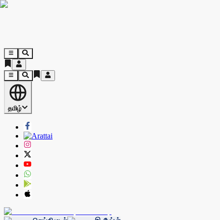
தமிழ்