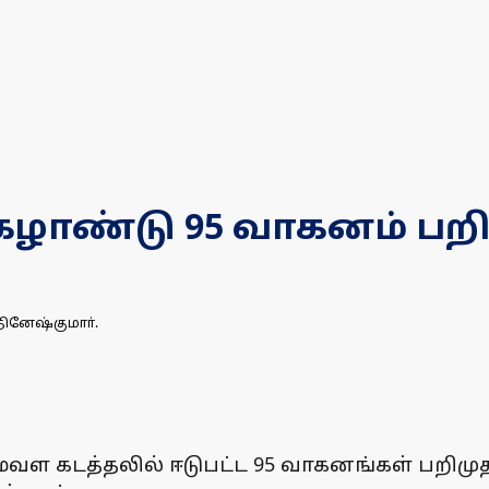
கழாண்டு 95 வாகனம் பறி
தினேஷ்குமாா்.
மவள கடத்தலில் ஈடுபட்ட 95 வாகனங்கள் பறிமு