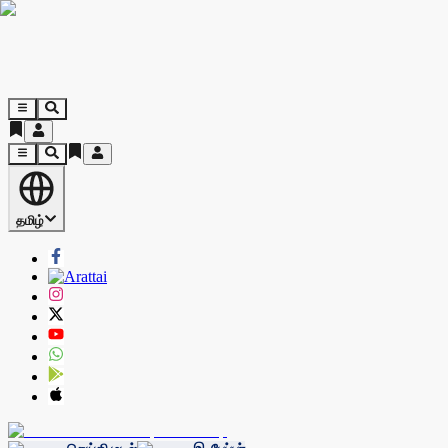
தமிழ்