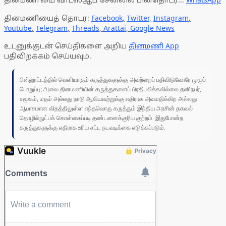
தினமணியைத் தொடர:
Facebook
,
Twitter
,
Instagram
,
Youtube
,
Telegram
,
Threads
,
Arattai
,
Google News
உடனுக்குடன் செய்திகளை அறிய
தினமணி App
பதிவிறக்கம் செய்யவும்.
பின்னூட்டத்தில் வெளியாகும் கருத்துகளுக்கு அவற்றைப் பதிவிடுவோரே முழுப்
பொறுப்பு; அவை தினமணியின் கருத்துகளைப் பிரதிபலிக்கவில்லை.தனிநபர்,
சமூகம், மதம் அல்லது நாடு ஆகியவற்றுக்கு எதிராக அவமதிக்கிற அல்லது
ஆபாசமான விதத்திலுள்ள எந்தவொரு கருத்தும் இந்திய அரசின் தகவல்
தொழில்நுட்பக் கொள்கைப்படி தண்டனைக்குரிய குற்றம். இதுபோன்ற
கருத்துகளுக்கு எதிராக உரிய சட்ட நடவடிக்கை எடுக்கப்படும்.