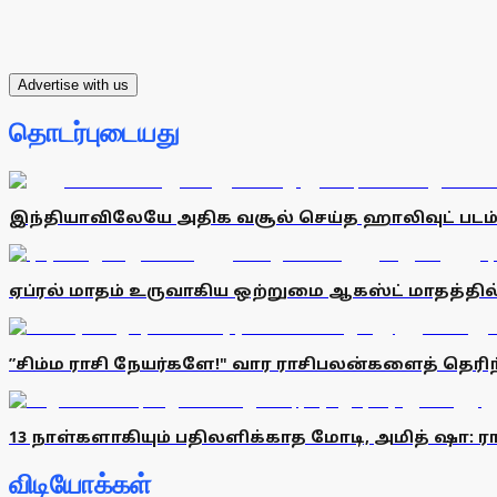
Advertise with us
தொடர்புடையது
இந்தியாவிலேயே அதிக வசூல் செய்த ஹாலிவுட் படம்:
ஏப்ரல் மாதம் உருவாகிய ஒற்றுமை ஆகஸ்ட் மாதத்தில் 
”சிம்ம ராசி நேயர்களே!" வார ராசிபலன்களைத் தெ
13 நாள்களாகியும் பதிலளிக்காத மோடி, அமித் ஷா: ரா
விடியோக்கள்