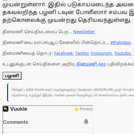
முயன்றுள்ளாா். இதில் படுகாயமடைந்த அவரை 
தகவலறிந்த பழனி டவுன் போலீஸாா் சம்பவ இட
தற்கொலைக்கு முயன்றது தெரியவந்துள்ளது.
தினமணி செய்திமடலைப் பெற...
Newsletter
தினமணி'யை வாட்ஸ்ஆப் சேனலில் பின்தொடர...
WhatsApp
தினமணியைத் தொடர:
Facebook
,
Twitter
,
Instagram
,
Youtube
,
உடனுக்குடன் செய்திகளை அறிய
தினமணி App
பதிவிறக்கம்
பழனி
பின்னூட்டத்தில் வெளியாகும் கருத்துகளுக்கு அவற்றைப் பதிவிடுவோரே முழுப் பொற
எந்தவொரு கருத்தும் இந்திய அரசின் தகவல் தொழில்நுட்பக் கொள்கைப்படி தண்டனைக்கு