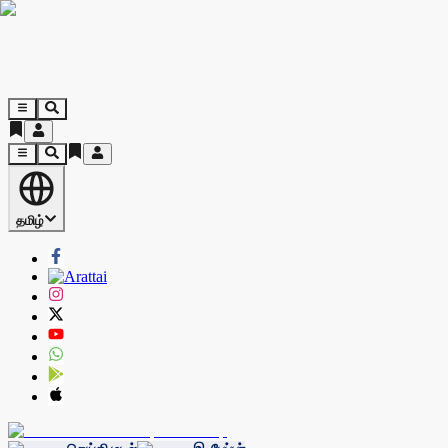
தமிழ்