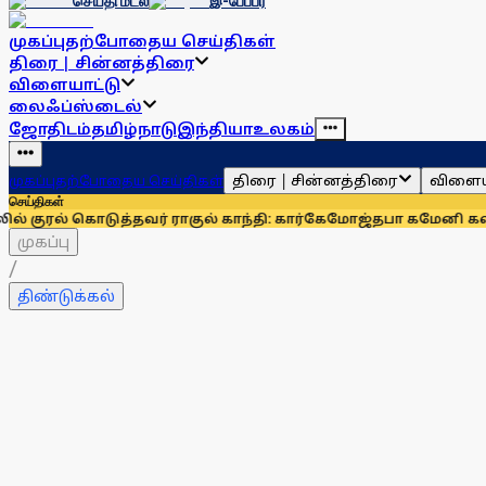
செய்தி மடல்
இ-பேப்பர்
முகப்பு
தற்போதைய செய்திகள்
திரை | சின்னத்திரை
விளையாட்டு
லைஃப்ஸ்டைல்
ஜோதிடம்
தமிழ்நாடு
இந்தியா
உலகம்
திரை | சின்னத்திரை
விளைய
முகப்பு
தற்போதைய செய்திகள்
செய்திகள்
த்தவர் ராகுல் காந்தி: கார்கே
மோஜ்தபா கமேனி கவலைக்கிடமா? 
முகப்பு
/
திண்டுக்கல்