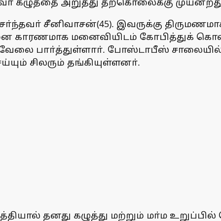
ா் கழுத்தை அறுத்து தற்கொலைக்கு முயன்றது 
சோ்ந்தவா் சீனிவாசன்(45). இவருக்கு திருமணம
ிரச்னை காரணமாக மனைவியிடம் கோபித்துக் கொண
 வேலை பாா்த்துள்ளாா். போஸ்டாபீஸ் சாலையில
யும் சிலரும் தங்கியுள்ளனா்.
்தியால் தனது கழுத்து மற்றும் மா்ம உறுப்பி