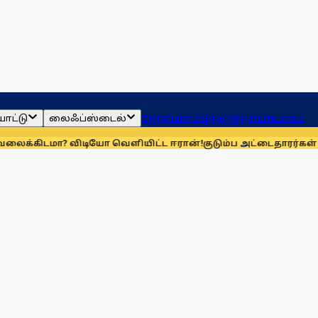
ாட்டு
லைஃப்ஸ்டைல்
ஜோதிடம்
தமிழ்நாடு
இந்தியா
உலகம்
விடியோ வெளியிட்ட ஈரான்!
குடும்ப அட்டைதாரர்கள் விரல்ரேகை