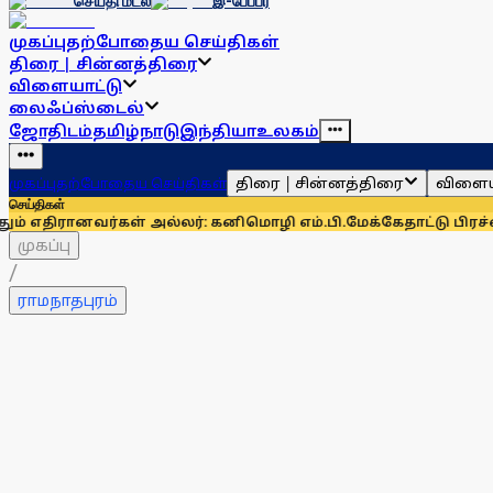
செய்தி மடல்
இ-பேப்பர்
முகப்பு
தற்போதைய செய்திகள்
திரை | சின்னத்திரை
விளையாட்டு
லைஃப்ஸ்டைல்
ஜோதிடம்
தமிழ்நாடு
இந்தியா
உலகம்
திரை | சின்னத்திரை
விளைய
முகப்பு
தற்போதைய செய்திகள்
செய்திகள்
வர்கள் அல்லர்: கனிமொழி எம்.பி.
மேக்கேதாட்டு பிரச்னையை திச
முகப்பு
/
ராமநாதபுரம்