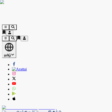
தமிழ்