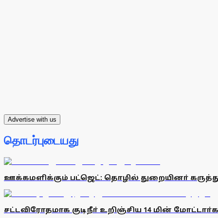
Advertise with us
தொடர்புடையது
ஊக்கமளிக்கும் பட்ஜெட்: தொழில் துறையினா் கருத்த
சட்டவிரோதமாக குடிநீா் உறிஞ்சிய 14 மின் மோட்டாா்