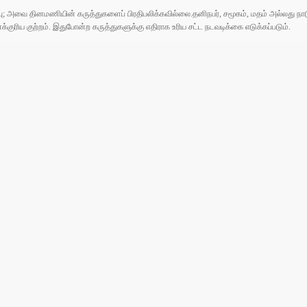
ுப்பு; அவை தினமணியின் கருத்துகளைப் பிரதிபலிக்கவில்லை.தனிநபர், சமூகம், மதம் அல்லது
ரிய குற்றம். இதுபோன்ற கருத்துகளுக்கு எதிராக உரிய சட்ட நடவடிக்கை எடுக்கப்படும்.