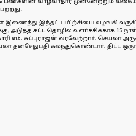
யில் பெண்களின் வாழ்வாதார முன்னேற்றும் வக
ெற்றது.
ள் இணைந்து இந்தப் பயிற்சியை வழங்கி வரு
, அடுத்த கட்ட தொழில் வளா்ச்சிக்காக 15 நாள்க
ிகாரி எம். சுப்புராஜன் வரவேற்றாா். செயலா் அர
வலா் தனசேதுபதி கலந்துகொண்டாா். திட்ட ஒருங