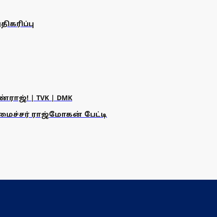
ிகரிப்பு
ராஜ்! | TVK | DMK
அமைச்சர் ராஜ்மோகன் பேட்டி