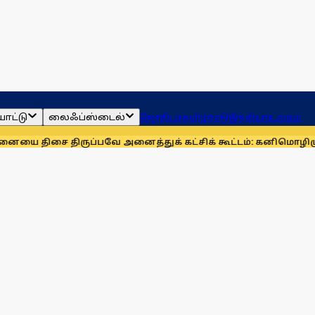
ாட்டு
லைஃப்ஸ்டைல்
ஜோதிடம்
தமிழ்நாடு
இந்தியா
உலகம்
ை திருப்பவே அனைத்துக் கட்சிக் கூட்டம்: கனிமொழி
முழுமையான 