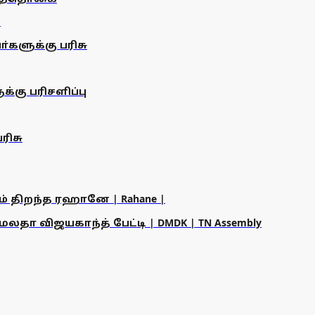
்களுக்கு பரிசு
்கு பரிசளிப்பு
ரிசு
ம் திறந்த ரஹானே | Rahane |
தா விஜயகாந்த் பேட்டி | DMDK | TN Assembly