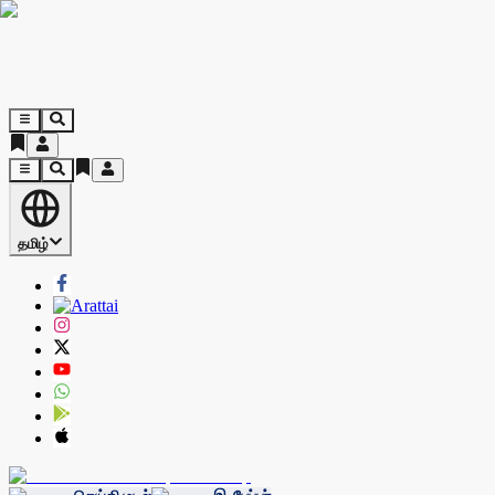
தமிழ்