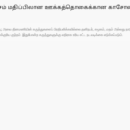
 லட்சம் மதிப்பிலான ஊக்கத்தொகைக்கான கா
ுப்பு; அவை தினமணியின் கருத்துகளைப் பிரதிபலிக்கவில்லை.தனிநபர், சமூகம், மதம் அல்லது
ரிய குற்றம். இதுபோன்ற கருத்துகளுக்கு எதிராக உரிய சட்ட நடவடிக்கை எடுக்கப்படும்.