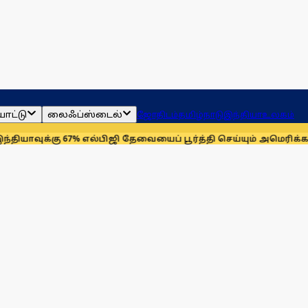
ாட்டு
லைஃப்ஸ்டைல்
ஜோதிடம்
தமிழ்நாடு
இந்தியா
உலகம்
கு 67% எல்பிஜி தேவையைப் பூர்த்தி செய்யும் அமெரிக்கா!
செயின்ட்