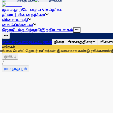
செய்தி மடல்
இ-பேப்பர்
முகப்பு
தற்போதைய செய்திகள்
திரை | சின்னத்திரை
விளையாட்டு
லைஃப்ஸ்டைல்
ஜோதிடம்
தமிழ்நாடு
இந்தியா
உலகம்
திரை | சின்னத்திரை
விளைய
முகப்பு
தற்போதைய செய்திகள்
செய்திகள்
்ட் தொடர்: ரசிகர்கள் இலவசமாக கண்டு ரசிக்கலாம்!
இந்தியாவுக்
முகப்பு
/
ராமநாதபுரம்