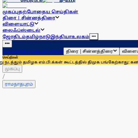
செய்தி மடல்
இ-பேப்பர்
முகப்பு
தற்போதைய செய்திகள்
திரை | சின்னத்திரை
விளையாட்டு
லைஃப்ஸ்டைல்
ஜோதிடம்
தமிழ்நாடு
இந்தியா
உலகம்
திரை | சின்னத்திரை
விளைய
முகப்பு
தற்போதைய செய்திகள்
செய்திகள்
மிழக எம்.பி.க்கள் கூட்டத்தில் திமுக பங்கேற்காது: கனிமொழி
திம
முகப்பு
/
ராமநாதபுரம்