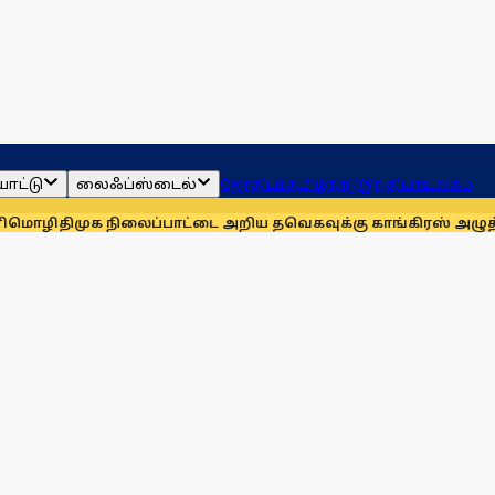
ாட்டு
லைஃப்ஸ்டைல்
ஜோதிடம்
தமிழ்நாடு
இந்தியா
உலகம்
ுக நிலைப்பாட்டை அறிய தவெகவுக்கு காங்கிரஸ் அழுத்தம்: அன்