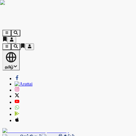
தமிழ்