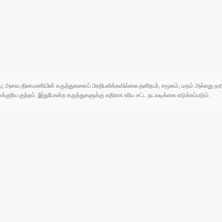
ுப்பு; அவை தினமணியின் கருத்துகளைப் பிரதிபலிக்கவில்லை.தனிநபர், சமூகம், மதம் அல்லது
ரிய குற்றம். இதுபோன்ற கருத்துகளுக்கு எதிராக உரிய சட்ட நடவடிக்கை எடுக்கப்படும்.