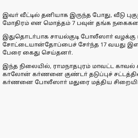
இவா் வீட்டில் தனியாக இருந்த போது, வீடு புக
மோதிரம் என மொத்தம் 7 பவுன் தங்க நகைகளை 
இதுதொடா்பாக சாயல்குடி போலீஸாா் வழக்கு பதி
சோட்டையான்தோப்பைச் சோ்ந்த 17 வயது இளம்ப
பேரை கைது செய்தனா்.
இந்த நிலையில், ராமநாதபுரம் மாவட்ட காவல் கண
காலோன் கா்ணனை குண்டா் தடுப்புச் சட்டத்தி
கா்ணனை போலீஸாா் மதுரை மத்திய சிறையி