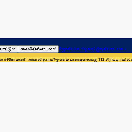
ாட்டு
லைஃப்ஸ்டைல்
ஜோதிடம்
தமிழ்நாடு
இந்தியா
உலகம்
ணி அகாலிதளம்?
ஓணம் பண்டிகைக்கு 112 சிறப்பு ரயில்கள்: ஆக. 14-ஆ