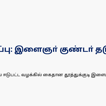
பு: இளைஞா் குண்டா் தடுப்
் ஈடுபட்ட வழக்கில் கைதான தூத்துக்குடி இளைஞரை