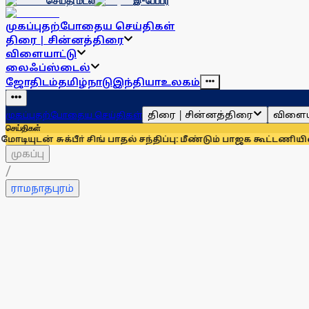
செய்தி மடல்
இ-பேப்பர்
முகப்பு
தற்போதைய செய்திகள்
திரை | சின்னத்திரை
விளையாட்டு
லைஃப்ஸ்டைல்
ஜோதிடம்
தமிழ்நாடு
இந்தியா
உலகம்
திரை | சின்னத்திரை
விளைய
முகப்பு
தற்போதைய செய்திகள்
செய்திகள்
க்பீா் சிங் பாதல் சந்திப்பு: மீண்டும் பாஜக கூட்டணியில் சிரோம
முகப்பு
/
ராமநாதபுரம்