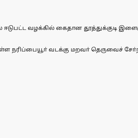
் ஈடுபட்ட வழக்கில் கைதான தூத்துக்குடி இளைஞரை
்ள நரிப்பையூா் வடக்கு மறவா் தெருவைச் சோ்ந்த