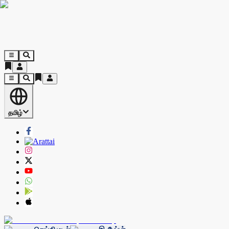
தமிழ்