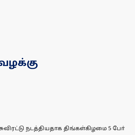
 வழக்கு
ுவிரட்டு நடத்தியதாக திங்கள்கிழமை 5 போ்