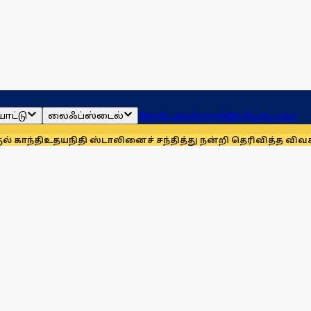
ாட்டு
லைஃப்ஸ்டைல்
ஜோதிடம்
தமிழ்நாடு
இந்தியா
உலகம்
தயநிதி ஸ்டாலினைச் சந்தித்து நன்றி தெரிவித்த விவசாயிகள்!
ந