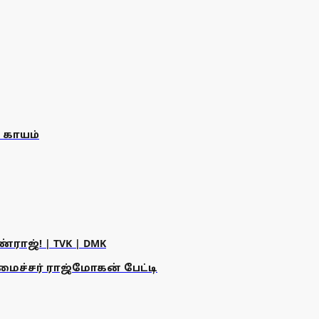
் காயம்
ராஜ்! | TVK | DMK
அமைச்சர் ராஜ்மோகன் பேட்டி