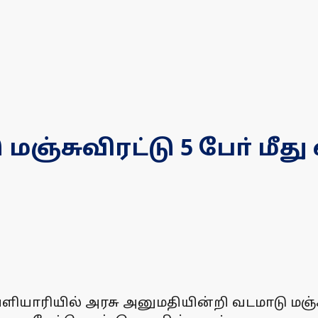
்சுவிரட்டு 5 போ் மீது
ெளியாரியில் அரசு அனுமதியின்றி வடமாடு மஞ்ச