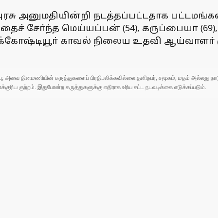
அரசு அனுமதியின்றி நடத்தப்பட்டதாக பட்டமங்க
ச் சோ்ந்த மெய்யப்பன் (54), கருப்பையா (69), 
திருக்கோஷ்டியூா் காவல் நிலைய உதவி ஆய்வாளா்
ுப்பு; அவை தினமணியின் கருத்துகளைப் பிரதிபலிக்கவில்லை.தனிநபர், சமூகம், மதம் அல்லது
ரிய குற்றம். இதுபோன்ற கருத்துகளுக்கு எதிராக உரிய சட்ட நடவடிக்கை எடுக்கப்படும்.