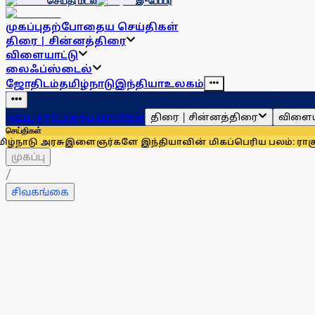
செய்தி மடல்
இ-பேப்பர்
முகப்பு
தற்போதைய செய்திகள்
திரை | சின்னத்திரை
விளையாட்டு
லைஃப்ஸ்டைல்
ஜோதிடம்
தமிழ்நாடு
இந்தியா
உலகம்
திரை | சின்னத்திரை
விளைய
முகப்பு
தற்போதைய செய்திகள்
செய்திகள்
ரசு
இளைஞர்களே இந்தியாவின் மிகப்பெரிய பலம்: ராகுல் காந்தி
உ
முகப்பு
/
சிவகங்கை