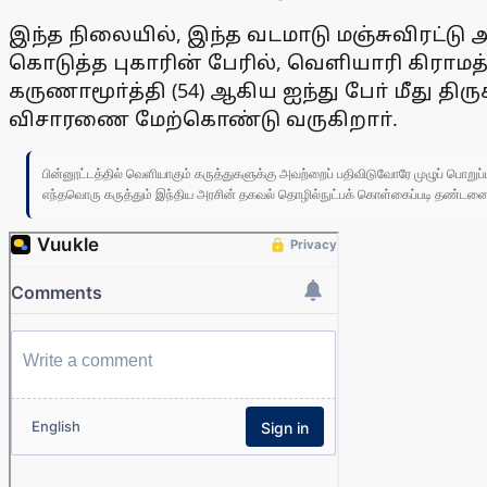
இந்த நிலையில், இந்த வடமாடு மஞ்சுவிரட்டு 
கொடுத்த புகாரின் பேரில், வெளியாரி கிராமத்தை
கருணாமூா்த்தி (54) ஆகிய ஐந்து போ் மீது 
விசாரணை மேற்கொண்டு வருகிறாா்.
பின்னூட்டத்தில் வெளியாகும் கருத்துகளுக்கு அவற்றைப் பதிவிடுவோரே முழுப் பொற
எந்தவொரு கருத்தும் இந்திய அரசின் தகவல் தொழில்நுட்பக் கொள்கைப்படி தண்டனைக்கு