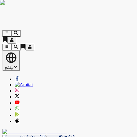
தமிழ்