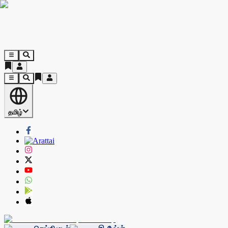
தமிழ்