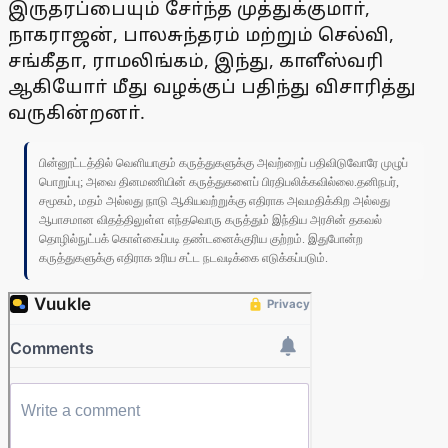
இருதரப்பையும் சோ்ந்த முத்துக்குமாா்,
நாகராஜன், பாலசுந்தரம் மற்றும் செல்வி,
சங்கீதா, ராமலிங்கம், இந்து, காளீஸ்வரி
ஆகியோா் மீது வழக்குப் பதிந்து விசாரித்து
வருகின்றனா்.
பின்னூட்டத்தில் வெளியாகும் கருத்துகளுக்கு அவற்றைப் பதிவிடுவோரே முழுப்
பொறுப்பு; அவை தினமணியின் கருத்துகளைப் பிரதிபலிக்கவில்லை.தனிநபர்,
சமூகம், மதம் அல்லது நாடு ஆகியவற்றுக்கு எதிராக அவமதிக்கிற அல்லது
ஆபாசமான விதத்திலுள்ள எந்தவொரு கருத்தும் இந்திய அரசின் தகவல்
தொழில்நுட்பக் கொள்கைப்படி தண்டனைக்குரிய குற்றம். இதுபோன்ற
கருத்துகளுக்கு எதிராக உரிய சட்ட நடவடிக்கை எடுக்கப்படும்.