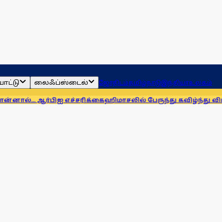
ாட்டு
லைஃப்ஸ்டைல்
ஜோதிடம்
தமிழ்நாடு
இந்தியா
உலகம்
்பிஐ எச்சரிக்கை
ஹிமாசலில் பேருந்து கவிழ்ந்து விபத்து! 7 பேர் ப