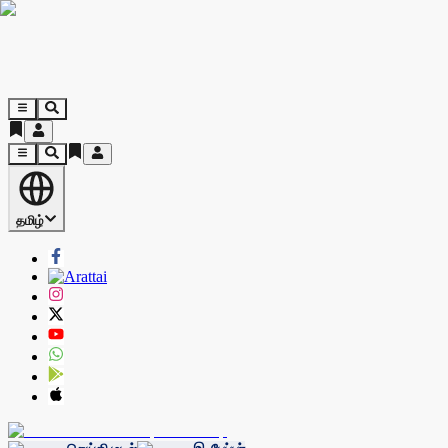
தமிழ்