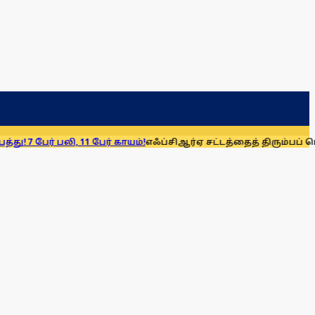
லி, 11 பேர் காயம்!
எஃப்சிஆர்ஏ சட்டத்தைத் திரும்பப் பெறுக: மு.க. 