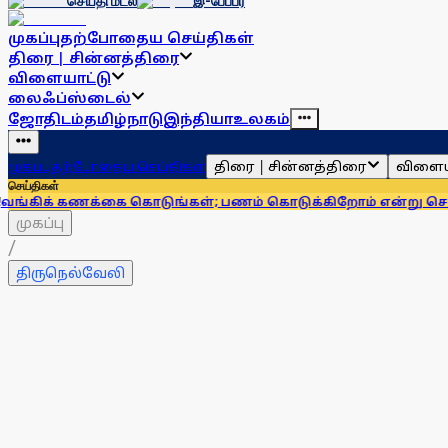
செய்தி மடல்
இ-பேப்பர்
முகப்பு
தற்போதைய செய்திகள்
திரை | சின்னத்திரை
விளையாட்டு
லைஃப்ஸ்டைல்
ஜோதிடம்
தமிழ்நாடு
இந்தியா
உலகம்
திரை | சின்னத்திரை
விளைய
முகப்பு
தற்போதைய செய்திகள்
செய்திகள்
க்கை கொடுங்கள்; பணம் கொடுக்கிறோம் என்று சொன்னால்... ஆர
முகப்பு
/
திருநெல்வேலி