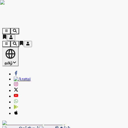
தமிழ்