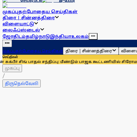
செய்தி மடல்
இ-பேப்பர்
முகப்பு
தற்போதைய செய்திகள்
திரை | சின்னத்திரை
விளையாட்டு
லைஃப்ஸ்டைல்
ஜோதிடம்
தமிழ்நாடு
இந்தியா
உலகம்
திரை | சின்னத்திரை
விளைய
முகப்பு
தற்போதைய செய்திகள்
செய்திகள்
் சிங் பாதல் சந்திப்பு: மீண்டும் பாஜக கூட்டணியில் சிரோமணி அகா
முகப்பு
/
திருநெல்வேலி