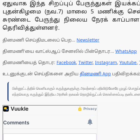
ஏதுவாக இந்த சிறப்புப் பேருந்துகள் இயக்க
புதன்கிழமை (நவ.7) மாலை 5 மணிக்கு சென்ன
சுரண்டை பேருந்து நிலைய நேரக் காப்பாள
தெரிவித்துள்ளனர்.
தினமணி செய்திமடலைப் பெற...
Newsletter
தினமணி'யை வாட்ஸ்ஆப் சேனலில் பின்தொடர...
WhatsApp
தினமணியைத் தொடர:
Facebook
,
Twitter
,
Instagram
,
Youtube
,
உடனுக்குடன் செய்திகளை அறிய
தினமணி App
பதிவிறக்கம்
பின்னூட்டத்தில் வெளியாகும் கருத்துகளுக்கு அவற்றைப் பதிவிடுவோரே முழுப் பொற
எந்தவொரு கருத்தும் இந்திய அரசின் தகவல் தொழில்நுட்பக் கொள்கைப்படி தண்டனைக்கு