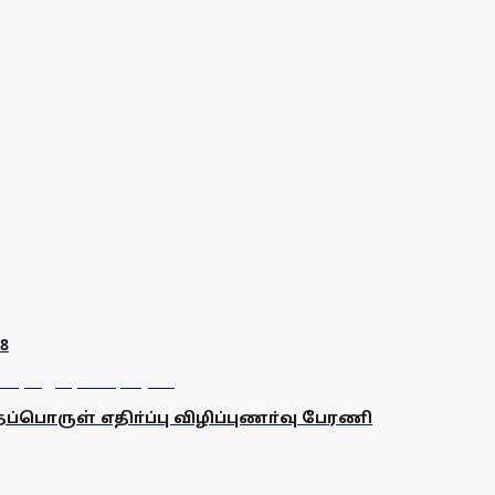
8
்பொருள் எதிா்ப்பு விழிப்புணா்வு பேரணி