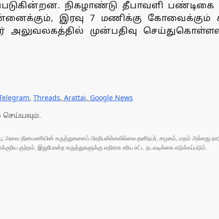
ப்படுகின்றன. நிகழாண்டு தீபாவளி பண்டிகை ம
ைக்கும், இரவு 7 மணிக்கு கோவைக்கும் சிற
ர் அலுவலகத்தில் முன்பதிவு செய்துகொள்ள
Telegram
,
Threads
,
Arattai
,
Google News
 செய்யவும்.
ுப்பு; அவை தினமணியின் கருத்துகளைப் பிரதிபலிக்கவில்லை.தனிநபர், சமூகம், மதம் அல்லது
ரிய குற்றம். இதுபோன்ற கருத்துகளுக்கு எதிராக உரிய சட்ட நடவடிக்கை எடுக்கப்படும்.