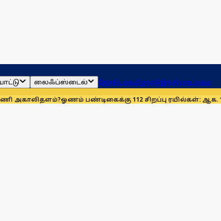
ாட்டு
லைஃப்ஸ்டைல்
ஜோதிடம்
தமிழ்நாடு
இந்தியா
உலகம்
லிதளம்?
ஓணம் பண்டிகைக்கு 112 சிறப்பு ரயில்கள்: ஆக. 14-ஆம் தே