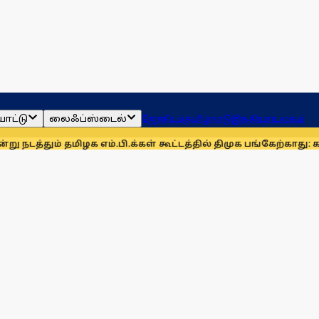
ாட்டு
லைஃப்ஸ்டைல்
ஜோதிடம்
தமிழ்நாடு
இந்தியா
உலகம்
் தமிழக எம்.பி.க்கள் கூட்டத்தில் திமுக பங்கேற்காது: கனிமொழி