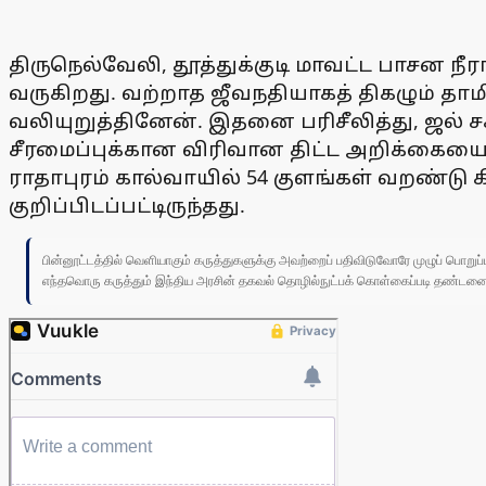
திருநெல்வேலி, தூத்துக்குடி மாவட்ட பாசன நீர
வருகிறது. வற்றாத ஜீவநதியாகத் திகழும் தா
வலியுறுத்தினேன். இதனை பரிசீலித்து, ஜல் ச
சீரமைப்புக்கான விரிவான திட்ட அறிக்கையை ம
ராதாபுரம் கால்வாயில் 54 குளங்கள் வறண்டு
குறிப்பிடப்பட்டிருந்தது.
பின்னூட்டத்தில் வெளியாகும் கருத்துகளுக்கு அவற்றைப் பதிவிடுவோரே முழுப் பொற
எந்தவொரு கருத்தும் இந்திய அரசின் தகவல் தொழில்நுட்பக் கொள்கைப்படி தண்டனைக்கு