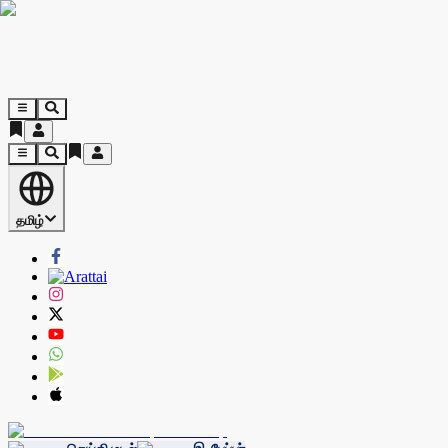
தமிழ்