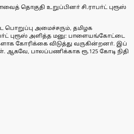
ைத் தொகுதி உறுப்பினா் சி.ராபா்ட் புரூஸ்
ட்ட பொறுப்பு அமைச்சரும், தமிழக
ா்ட் புரூஸ் அளித்த மனு: பாளையங்கோட்டை
களாக கோரிக்கை விடுத்து வருகின்றனா். இப்
். ஆகவே, பாலப்பணிக்காக ரூ.125 கோடி நிதி