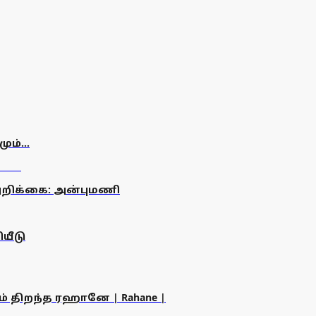
ம்...
றிக்கை: அன்புமணி
யீடு
ம் திறந்த ரஹானே | Rahane |