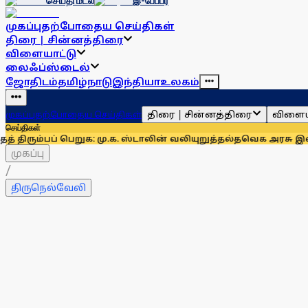
செய்தி மடல்
இ-பேப்பர்
முகப்பு
தற்போதைய செய்திகள்
திரை | சின்னத்திரை
விளையாட்டு
லைஃப்ஸ்டைல்
ஜோதிடம்
தமிழ்நாடு
இந்தியா
உலகம்
திரை | சின்னத்திரை
விளைய
முகப்பு
தற்போதைய செய்திகள்
செய்திகள்
பப் பெறுக: மு.க. ஸ்டாலின் வலியுறுத்தல்
தவெக அரசு இன்று நடத்தும
முகப்பு
/
திருநெல்வேலி