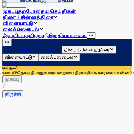
செய்தி மடல்
இ-பேப்பர்
முகப்பு
தற்போதைய செய்திகள்
திரை | சின்னத்திரை
விளையாட்டு
லைஃப்ஸ்டைல்
ஜோதிடம்
தமிழ்நாடு
இந்தியா
உலகம்
திரை | சின்னத்திரை
முகப்பு
தற்போதைய செய்திகள்
விளையாட்டு
லைஃப்ஸ்டைல்
ஜோதிடம்
தமிழ்நாடு
இந்தியா
உலகம்
செய்திகள்
குதி மறுவரையறையை நிராகரிக்க காரணம் என்ன? மாணிக்கம் த
முகப்பு
/
திருச்சி