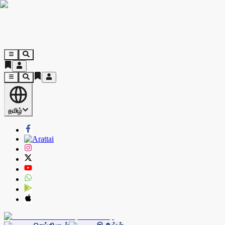
தமிழ்