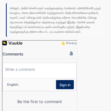
பின்னூட்டத்தில் வெளியாகும் கருத்துகளுக்கு அவற்றைப் பதிவிடுவோரே முழுப்
பொறுப்பு; அவை தினமணியின் கருத்துகளைப் பிரதிபலிக்கவில்லை.தனிநபர்,
சமூகம், மதம் அல்லது நாடு ஆகியவற்றுக்கு எதிராக அவமதிக்கிற அல்லது
ஆபாசமான விதத்திலுள்ள எந்தவொரு கருத்தும் இந்திய அரசின் தகவல்
தொழில்நுட்பக் கொள்கைப்படி தண்டனைக்குரிய குற்றம். இதுபோன்ற
கருத்துகளுக்கு எதிராக உரிய சட்ட நடவடிக்கை எடுக்கப்படும்.