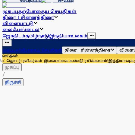
செய்தி மடல்
இ-பேப்பர்
முகப்பு
தற்போதைய செய்திகள்
திரை | சின்னத்திரை
விளையாட்டு
லைஃப்ஸ்டைல்
ஜோதிடம்
தமிழ்நாடு
இந்தியா
உலகம்
திரை | சின்னத்திரை
விளைய
முகப்பு
தற்போதைய செய்திகள்
செய்திகள்
 ரசிகர்கள் இலவசமாக கண்டு ரசிக்கலாம்!
இந்தியாவுக்கு 67% எல்ப
முகப்பு
/
திருச்சி