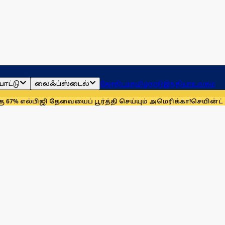
ாட்டு
லைஃப்ஸ்டைல்
ஜோதிடம்
தமிழ்நாடு
இந்தியா
உலகம்
ிஜி தேவையைப் பூர்த்தி செய்யும் அமெரிக்கா!
செயின்ட் லூயிஸ் ரேப