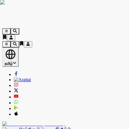
தமிழ்