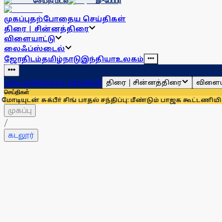
செய்தி மடல்
இ-பேப்பர்
முகப்பு
தற்போதைய செய்திகள்
திரை | சின்னத்திரை
விளையாட்டு
லைஃப்ஸ்டைல்
ஜோதிடம்
தமிழ்நாடு
இந்தியா
உலகம்
திரை | சின்னத்திரை
விளைய
முகப்பு
தற்போதைய செய்திகள்
செய்திகள்
்பீா் சிங் பாதல் சந்திப்பு: மீண்டும் பாஜக கூட்டணியில் சிரோமண
முகப்பு
/
கடலூர்