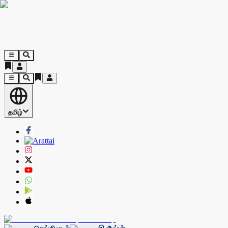
தமிழ்