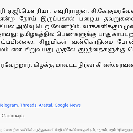
ி ஏ.ஜி.மெளரியா, சவுரிராஜன், சி.கே.குமரவேல
ி என்ற நோய் இருப்பதால் பழைய தவறுகளை மற
ல் அறிவு பெற வேண்டும். வாக்களிக்கும் முன்ப
வது: தமிழகத்தில் பெண்களுக்கு பாதுகாப்பற்
ாய்ப்பில்லை. சிறுமிகள் வன்கொடுமை போன
சமம் என சிறுவயது முதலே குழந்தைகளுக்கு த
 வரவேற்றார். கிழக்கு மாவட்ட நிர்வாகி எஸ்.சர
Telegram
,
Threads
,
Arattai
,
Google News
 செய்யவும்.
ுப்பு; அவை தினமணியின் கருத்துகளைப் பிரதிபலிக்கவில்லை.தனிநபர், சமூகம், மதம் அல்லது