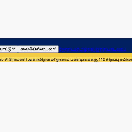
ாட்டு
லைஃப்ஸ்டைல்
ஜோதிடம்
தமிழ்நாடு
இந்தியா
உலகம்
ி அகாலிதளம்?
ஓணம் பண்டிகைக்கு 112 சிறப்பு ரயில்கள்: ஆக. 14-ஆம