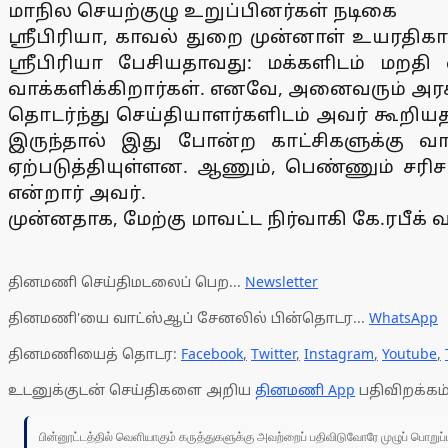
மாநில செயற்குழு உறுப்பினர்கள் நடிகை
ஸ்ரீபிரியா, காவல் துறை முன்னாள் உயரதிகார
ஸ்ரீபிரியா பேசியதாவது: மக்களிடம் மறத
வாக்களிக்கிறார்கள். எனவே, அனைவரும் அரசிய
தொடர்ந்து செய்தியாளர்களிடம் அவர் கூறியதா
இருந்தால் இது போன்ற காட்சிகளுக்கு வ
ஏற்படுத்தியுள்ளன. ஆணும், பெண்ணும் சரி
என்றார் அவர்.
முன்னதாக, மேற்கு மாவட்ட நிர்வாகி கே.ரபீக்
தினமணி செய்திமடலைப் பெற...
Newsletter
தினமணி'யை வாட்ஸ்ஆப் சேனலில் பின்தொடர...
WhatsApp
தினமணியைத் தொடர:
Facebook
,
Twitter
,
Instagram
,
Youtube
,
உடனுக்குடன் செய்திகளை அறிய
தினமணி App
பதிவிறக்கம்
பின்னூட்டத்தில் வெளியாகும் கருத்துகளுக்கு அவற்றைப் பதிவிடுவோரே முழுப் பொற