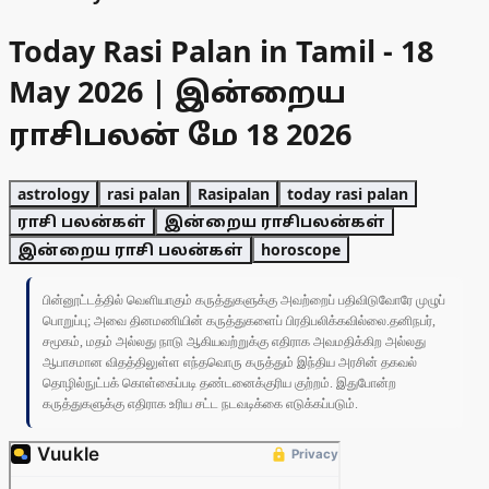
Today Rasi Palan in Tamil - 18
May 2026 | இன்றைய
ராசிபலன் மே 18 2026
astrology
rasi palan
Rasipalan
today rasi palan
ராசி பலன்கள்
இன்றைய ராசிபலன்கள்
இன்றைய ராசி பலன்கள்
horoscope
பின்னூட்டத்தில் வெளியாகும் கருத்துகளுக்கு அவற்றைப் பதிவிடுவோரே முழுப்
பொறுப்பு; அவை தினமணியின் கருத்துகளைப் பிரதிபலிக்கவில்லை.தனிநபர்,
சமூகம், மதம் அல்லது நாடு ஆகியவற்றுக்கு எதிராக அவமதிக்கிற அல்லது
ஆபாசமான விதத்திலுள்ள எந்தவொரு கருத்தும் இந்திய அரசின் தகவல்
தொழில்நுட்பக் கொள்கைப்படி தண்டனைக்குரிய குற்றம். இதுபோன்ற
கருத்துகளுக்கு எதிராக உரிய சட்ட நடவடிக்கை எடுக்கப்படும்.