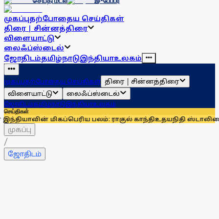
செய்தி மடல்
இ-பேப்பர்
முகப்பு
தற்போதைய செய்திகள்
திரை | சின்னத்திரை
விளையாட்டு
லைஃப்ஸ்டைல்
ஜோதிடம்
தமிழ்நாடு
இந்தியா
உலகம்
திரை | சின்னத்திரை
முகப்பு
தற்போதைய செய்திகள்
விளையாட்டு
லைஃப்ஸ்டைல்
ஜோதிடம்
தமிழ்நாடு
இந்தியா
உலகம்
செய்திகள்
ப்பெரிய பலம்: ராகுல் காந்தி
உதயநிதி ஸ்டாலினைச் சந்தித்து 
முகப்பு
/
ஜோதிடம்