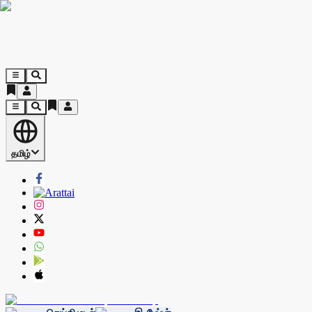
தமிழ்