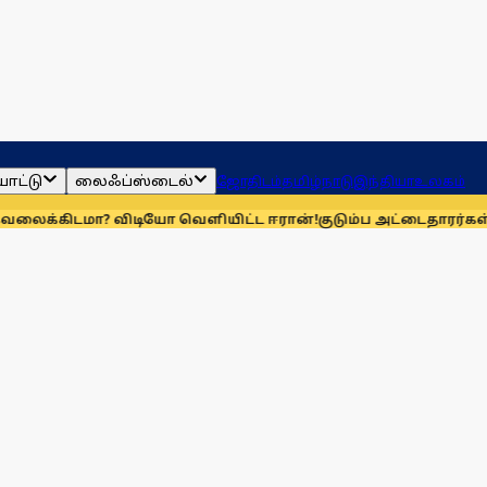
ாட்டு
லைஃப்ஸ்டைல்
ஜோதிடம்
தமிழ்நாடு
இந்தியா
உலகம்
மா? விடியோ வெளியிட்ட ஈரான்!
குடும்ப அட்டைதாரர்கள் விரல்