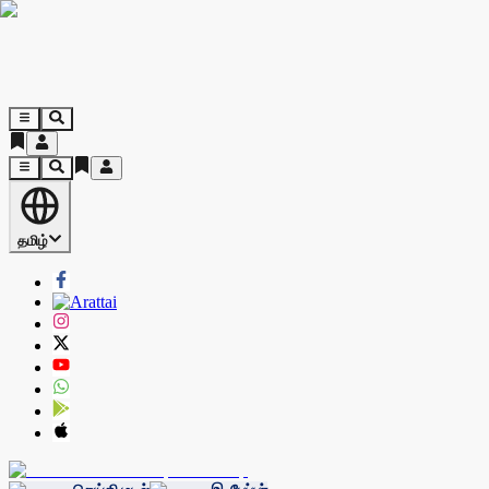
தமிழ்