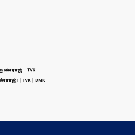
ருண்ராஜ் | TVK
ராஜ்! | TVK | DMK