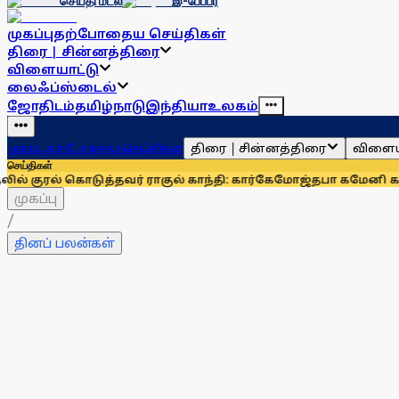
செய்தி மடல்
இ-பேப்பர்
முகப்பு
தற்போதைய செய்திகள்
திரை | சின்னத்திரை
விளையாட்டு
லைஃப்ஸ்டைல்
ஜோதிடம்
தமிழ்நாடு
இந்தியா
உலகம்
திரை | சின்னத்திரை
விளைய
முகப்பு
தற்போதைய செய்திகள்
செய்திகள்
கொடுத்தவர் ராகுல் காந்தி: கார்கே
மோஜ்தபா கமேனி கவலைக்கிட
முகப்பு
/
தினப் பலன்கள்