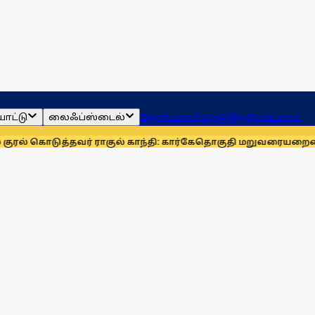
ாட்டு
லைஃப்ஸ்டைல்
ஜோதிடம்
தமிழ்நாடு
இந்தியா
உலகம்
ுத்தவர் ராகுல் காந்தி: கார்கே
தொகுதி மறுவரையறையை நிராகரிக