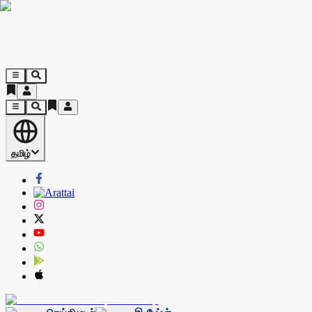
தமிழ்