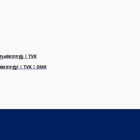
ருண்ராஜ் | TVK
ராஜ்! | TVK | DMK