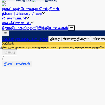
செய்தி மடல்
இ-பேப்பர்
முகப்பு
தற்போதைய செய்திகள்
திரை | சின்னத்திரை
விளையாட்டு
லைஃப்ஸ்டைல்
ஜோதிடம்
தமிழ்நாடு
இந்தியா
உலகம்
திரை | சின்னத்திரை
விளைய
முகப்பு
தற்போதைய செய்திகள்
செய்திகள்
ாளையும் மழைக்கு வாய்ப்பு
மாணவர்களுக்காக முதலில் குரல் கொட
முகப்பு
/
தினப் பலன்கள்