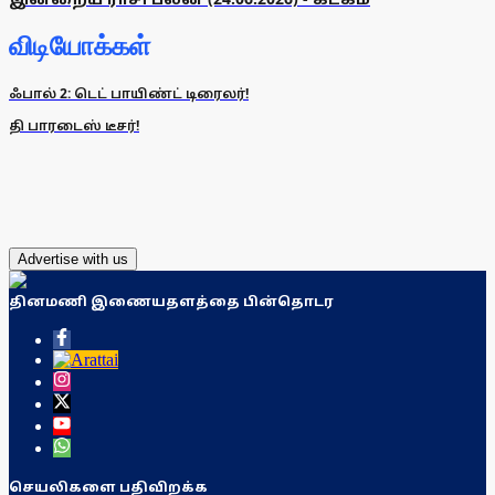
விடியோக்கள்
ஃபால் 2: டெட் பாயிண்ட் டிரைலர்!
தி பாரடைஸ் டீசர்!
Advertise with us
தினமணி இணையதளத்தை பின்தொடர
செயலிகளை பதிவிறக்க