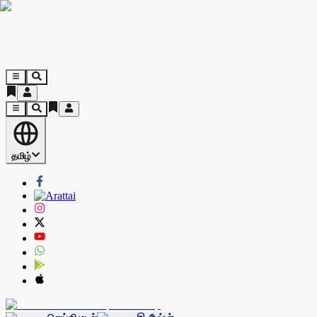
தமிழ்