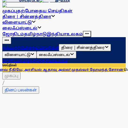
செய்தி மடல்
இ-பேப்பர்
முகப்பு
தற்போதைய செய்திகள்
திரை | சின்னத்திரை
விளையாட்டு
லைஃப்ஸ்டைல்
ஜோதிடம்
தமிழ்நாடு
இந்தியா
உலகம்
திரை | சின்னத்திரை
முகப்பு
தற்போதைய செய்திகள்
விளையாட்டு
லைஃப்ஸ்டைல்
ஜோதிடம்
தமிழ்நாடு
இந்தியா
உலகம்
செய்திகள்
 அரசியல் ஆதரவு அல்ல! முதல்வர் ஹேமந்த் சோரன்
சென்னை உயா்
முகப்பு
/
தினப் பலன்கள்