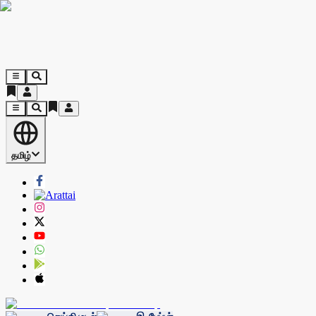
தமிழ்