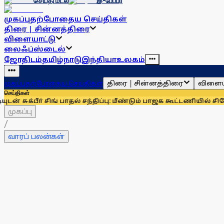
செய்தி மடல்
இ-பேப்பர்
முகப்பு
தற்போதைய செய்திகள்
திரை | சின்னத்திரை
விளையாட்டு
லைஃப்ஸ்டைல்
ஜோதிடம்
தமிழ்நாடு
இந்தியா
உலகம்
திரை | சின்னத்திரை
விளைய
முகப்பு
தற்போதைய செய்திகள்
செய்திகள்
ீா் சிங் பாதல் சந்திப்பு: மீண்டும் பாஜக கூட்டணியில் சிரோமணி அ
முகப்பு
/
வாரப் பலன்கள்