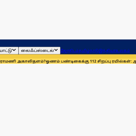
ாட்டு
லைஃப்ஸ்டைல்
ஜோதிடம்
தமிழ்நாடு
இந்தியா
உலகம்
காலிதளம்?
ஓணம் பண்டிகைக்கு 112 சிறப்பு ரயில்கள்: ஆக. 14-ஆம் 