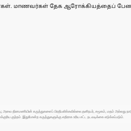
்கள். மாணவர்கள் தேக ஆரோக்கியத்தைப் பேணிக
ுப்பு; அவை தினமணியின் கருத்துகளைப் பிரதிபலிக்கவில்லை.தனிநபர், சமூகம், மதம் அல்லது
ரிய குற்றம். இதுபோன்ற கருத்துகளுக்கு எதிராக உரிய சட்ட நடவடிக்கை எடுக்கப்படும்.