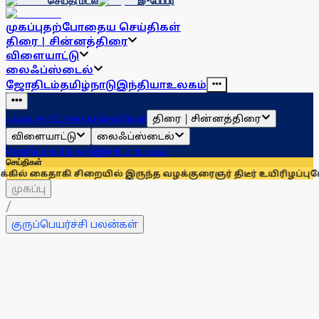
செய்தி மடல்
இ-பேப்பர்
முகப்பு
தற்போதைய செய்திகள்
திரை | சின்னத்திரை
விளையாட்டு
லைஃப்ஸ்டைல்
ஜோதிடம்
தமிழ்நாடு
இந்தியா
உலகம்
திரை | சின்னத்திரை
முகப்பு
தற்போதைய செய்திகள்
விளையாட்டு
லைஃப்ஸ்டைல்
ஜோதிடம்
தமிழ்நாடு
இந்தியா
உலகம்
செய்திகள்
 சிறையில் இருந்த வழக்குரைஞர் திடீர் உயிரிழப்பு
மேட்டூா் அணைக
முகப்பு
/
குருப்பெயர்ச்சி பலன்கள்