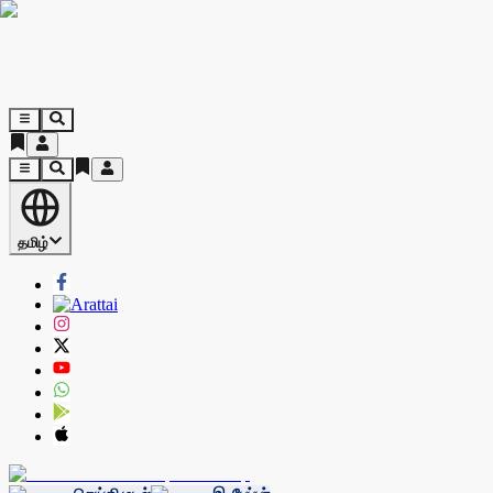
தமிழ்