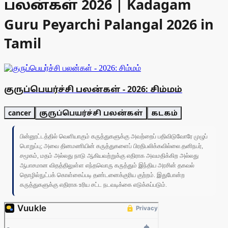
பலன்கள் 2026 | Kadagam
Guru Peyarchi Palangal 2026 in
Tamil
குருப்பெயர்ச்சி பலன்கள் - 2026: சிம்மம்
cancer
குருப்பெயர்ச்சி பலன்கள்
கடகம்
பின்னூட்டத்தில் வெளியாகும் கருத்துகளுக்கு அவற்றைப் பதிவிடுவோரே முழுப்
பொறுப்பு; அவை தினமணியின் கருத்துகளைப் பிரதிபலிக்கவில்லை.தனிநபர்,
சமூகம், மதம் அல்லது நாடு ஆகியவற்றுக்கு எதிராக அவமதிக்கிற அல்லது
ஆபாசமான விதத்திலுள்ள எந்தவொரு கருத்தும் இந்திய அரசின் தகவல்
தொழில்நுட்பக் கொள்கைப்படி தண்டனைக்குரிய குற்றம். இதுபோன்ற
கருத்துகளுக்கு எதிராக உரிய சட்ட நடவடிக்கை எடுக்கப்படும்.