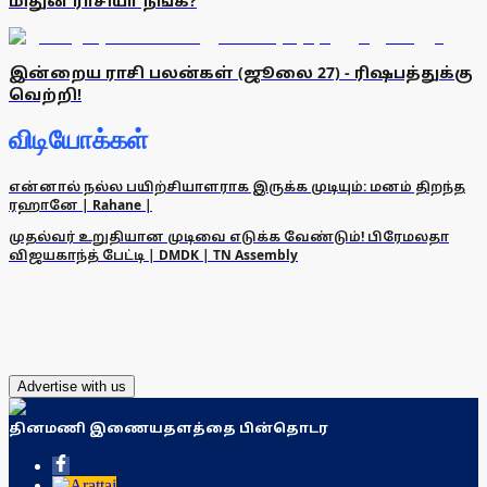
மிதுன ராசியா நீங்க?
இன்றைய ராசி பலன்கள் (ஜூலை 27) - ரிஷபத்துக்கு
வெற்றி!
விடியோக்கள்
என்னால் நல்ல பயிற்சியாளராக இருக்க முடியும்: மனம் திறந்த
ரஹானே | Rahane |
முதல்வர் உறுதியான முடிவை எடுக்க வேண்டும்! பிரேமலதா
விஜயகாந்த் பேட்டி | DMDK | TN Assembly
Advertise with us
தினமணி இணையதளத்தை பின்தொடர