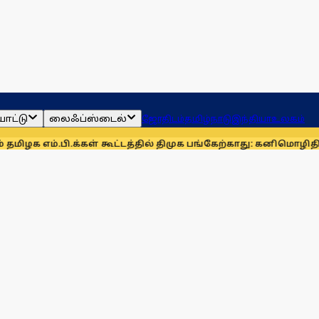
ாட்டு
லைஃப்ஸ்டைல்
ஜோதிடம்
தமிழ்நாடு
இந்தியா
உலகம்
பி.க்கள் கூட்டத்தில் திமுக பங்கேற்காது: கனிமொழி
திமுக நிலைப