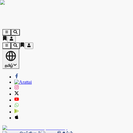
தமிழ்