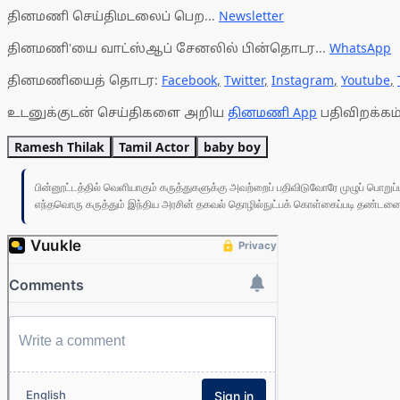
தினமணி செய்திமடலைப் பெற...
Newsletter
தினமணி'யை வாட்ஸ்ஆப் சேனலில் பின்தொடர...
WhatsApp
தினமணியைத் தொடர:
Facebook
,
Twitter
,
Instagram
,
Youtube
,
உடனுக்குடன் செய்திகளை அறிய
தினமணி App
பதிவிறக்கம்
Ramesh Thilak
Tamil Actor
baby boy
பின்னூட்டத்தில் வெளியாகும் கருத்துகளுக்கு அவற்றைப் பதிவிடுவோரே முழுப் பொற
எந்தவொரு கருத்தும் இந்திய அரசின் தகவல் தொழில்நுட்பக் கொள்கைப்படி தண்டனைக்கு