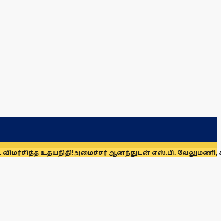
ைச்சர் ஆனந்துடன் எஸ்.பி. வேலுமணி, சி.வி. சண்முகம் அணி சந்த