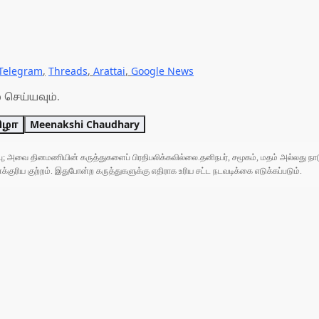
Telegram
,
Threads
,
Arattai
,
Google News
 செய்யவும்.
ிழா
Meenakshi Chaudhary
ுப்பு; அவை தினமணியின் கருத்துகளைப் பிரதிபலிக்கவில்லை.தனிநபர், சமூகம், மதம் அல்லது
ரிய குற்றம். இதுபோன்ற கருத்துகளுக்கு எதிராக உரிய சட்ட நடவடிக்கை எடுக்கப்படும்.