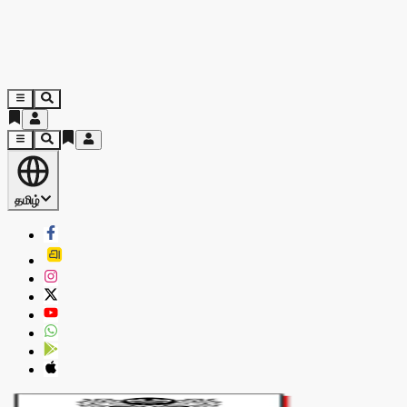
தமிழ்