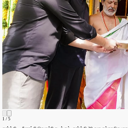
1
/
5