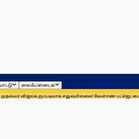
ாட்டு
லைஃப்ஸ்டைல்
ஜோதிடம்
தமிழ்நாடு
இந்தியா
உலகம்
ியாக எதுவுமில்லை! வேளாண் பட்ஜெட்டை விமர்சித்த உதயநிதி!
அம