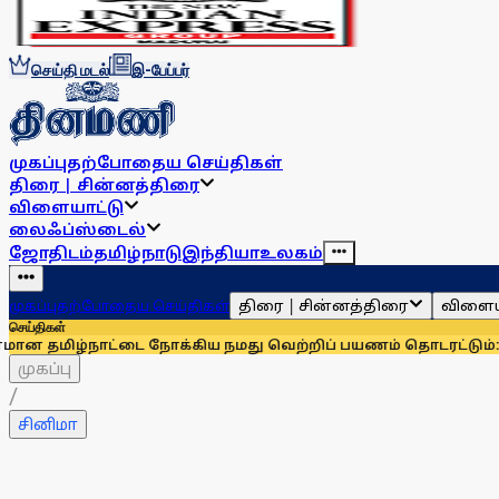
செய்தி மடல்
இ-பேப்பர்
முகப்பு
தற்போதைய செய்திகள்
திரை | சின்னத்திரை
விளையாட்டு
லைஃப்ஸ்டைல்
ஜோதிடம்
தமிழ்நாடு
இந்தியா
உலகம்
திரை | சின்னத்திரை
விளைய
முகப்பு
தற்போதைய செய்திகள்
செய்திகள்
ய நமது வெற்றிப் பயணம் தொடரட்டும்: முதல்வர் விஜய்
உருப்பட
முகப்பு
/
சினிமா