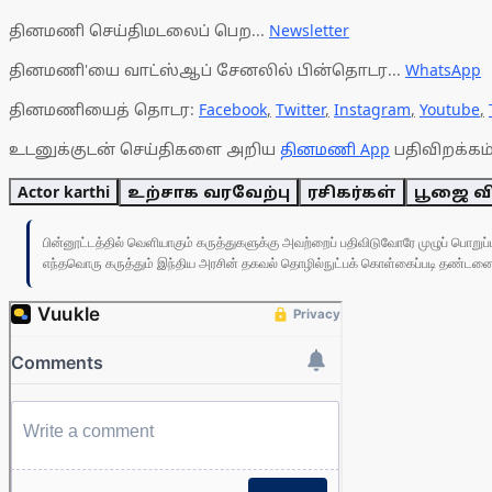
தினமணி செய்திமடலைப் பெற...
Newsletter
தினமணி'யை வாட்ஸ்ஆப் சேனலில் பின்தொடர...
WhatsApp
தினமணியைத் தொடர:
Facebook
,
Twitter
,
Instagram
,
Youtube
,
உடனுக்குடன் செய்திகளை அறிய
தினமணி App
பதிவிறக்கம்
Actor karthi
உற்சாக வரவேற்பு
ரசிகர்கள்
பூஜை வ
பின்னூட்டத்தில் வெளியாகும் கருத்துகளுக்கு அவற்றைப் பதிவிடுவோரே முழுப் பொற
எந்தவொரு கருத்தும் இந்திய அரசின் தகவல் தொழில்நுட்பக் கொள்கைப்படி தண்டனைக்கு