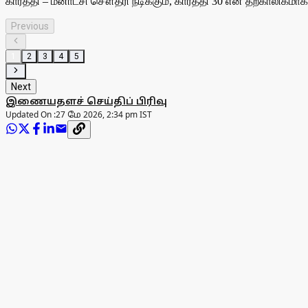
கார்த்தி – மீனாட்சி சௌத்ரி நடிக்கும், கார்த்தி 30 என தற்காலிக
Previous
1
2
3
4
5
Next
இணையதளச் செய்திப் பிரிவு
Updated On :
27 மே 2026, 2:34 pm IST