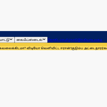
ாட்டு
லைஃப்ஸ்டைல்
ஜோதிடம்
தமிழ்நாடு
இந்தியா
உலகம்
டமா? விடியோ வெளியிட்ட ஈரான்!
குடும்ப அட்டைதாரர்கள் விர