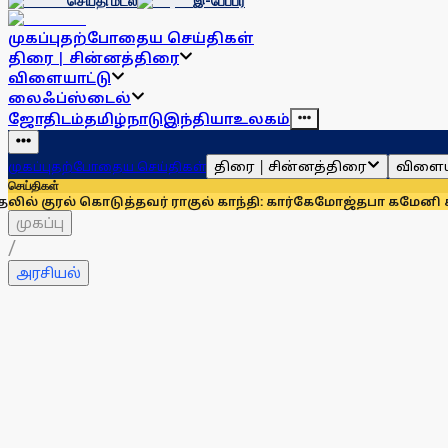
செய்தி மடல்
இ-பேப்பர்
முகப்பு
தற்போதைய செய்திகள்
திரை | சின்னத்திரை
விளையாட்டு
லைஃப்ஸ்டைல்
ஜோதிடம்
தமிழ்நாடு
இந்தியா
உலகம்
திரை | சின்னத்திரை
விளைய
முகப்பு
தற்போதைய செய்திகள்
செய்திகள்
் கொடுத்தவர் ராகுல் காந்தி: கார்கே
மோஜ்தபா கமேனி கவலைக்கி
முகப்பு
/
அரசியல்