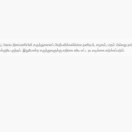
ுப்பு; அவை தினமணியின் கருத்துகளைப் பிரதிபலிக்கவில்லை.தனிநபர், சமூகம், மதம் அல்லது
ரிய குற்றம். இதுபோன்ற கருத்துகளுக்கு எதிராக உரிய சட்ட நடவடிக்கை எடுக்கப்படும்.