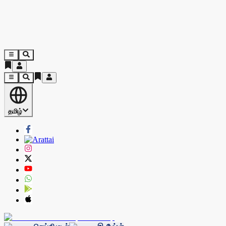
தமிழ்