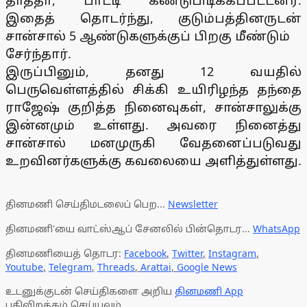
தாத்தா, பாட்டி கண்டுபிடிக்கப்பட்டனர்.
இதைத் தொடர்ந்து, குடும்பத்தினருடன்
சான்சால் 5 ஆண்டுகளுக்குப் பிறகு மீண்டும்
சேர்ந்தார்.
இருப்பினும், தனது 12 வயதில்
பெருவெள்ளத்தில் சிக்கி உயிரிழந்த தந்தை
ராஜேஷ் குறித்த நினைவுகள், சான்சாலுக்கு
இன்னமும் உள்ளது. அவரை நினைத்து
சான்சால் மனமுருகி வேதனைப்படுவது
உறவினர்களுக்கு கவலையை அளித்துள்ளது.
தினமணி செய்திமடலைப் பெற...
Newsletter
தினமணி'யை வாட்ஸ்ஆப் சேனலில் பின்தொடர...
WhatsApp
தினமணியைத் தொடர:
Facebook
,
Twitter
,
Instagram
,
Youtube
,
Telegram
,
Threads
,
Arattai
,
Google News
உடனுக்குடன் செய்திகளை அறிய
தினமணி App
பதிவிறக்கம் செய்யவும்.