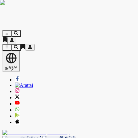
தமிழ்