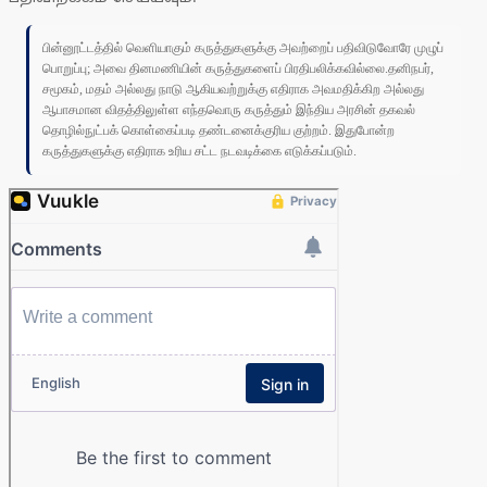
பின்னூட்டத்தில் வெளியாகும் கருத்துகளுக்கு அவற்றைப் பதிவிடுவோரே முழுப்
பொறுப்பு; அவை தினமணியின் கருத்துகளைப் பிரதிபலிக்கவில்லை.தனிநபர்,
சமூகம், மதம் அல்லது நாடு ஆகியவற்றுக்கு எதிராக அவமதிக்கிற அல்லது
ஆபாசமான விதத்திலுள்ள எந்தவொரு கருத்தும் இந்திய அரசின் தகவல்
தொழில்நுட்பக் கொள்கைப்படி தண்டனைக்குரிய குற்றம். இதுபோன்ற
கருத்துகளுக்கு எதிராக உரிய சட்ட நடவடிக்கை எடுக்கப்படும்.