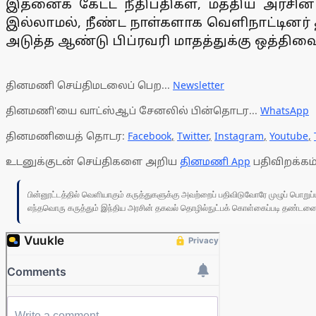
இதனைக் கேட்ட நீதிபதிகள், மத்திய அரசின
இல்லாமல், நீண்ட நாள்களாக வெளிநாட்டினர் 
அடுத்த ஆண்டு பிப்ரவரி மாதத்துக்கு ஒத்திவ
தினமணி செய்திமடலைப் பெற...
Newsletter
தினமணி'யை வாட்ஸ்ஆப் சேனலில் பின்தொடர...
WhatsApp
தினமணியைத் தொடர:
Facebook
,
Twitter
,
Instagram
,
Youtube
,
உடனுக்குடன் செய்திகளை அறிய
தினமணி App
பதிவிறக்கம்
பின்னூட்டத்தில் வெளியாகும் கருத்துகளுக்கு அவற்றைப் பதிவிடுவோரே முழுப் பொற
எந்தவொரு கருத்தும் இந்திய அரசின் தகவல் தொழில்நுட்பக் கொள்கைப்படி தண்டனைக்கு