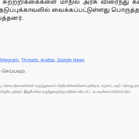
் சுற்றறிக்கைகளை மாநில அரசு விரைந்து க
தடுப்புக்காவலில் வைக்கப்பட்டுள்ளது பொரு
ைத்தனர்.
Telegram
,
Threads
,
Arattai
,
Google News
 செய்யவும்.
ுப்பு; அவை தினமணியின் கருத்துகளைப் பிரதிபலிக்கவில்லை.தனிநபர், சமூகம், மதம் அல்லது
ரிய குற்றம். இதுபோன்ற கருத்துகளுக்கு எதிராக உரிய சட்ட நடவடிக்கை எடுக்கப்படும்.