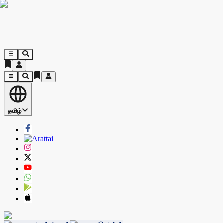
தமிழ்