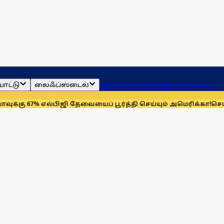
ாட்டு
லைஃப்ஸ்டைல்
ஜோதிடம்
தமிழ்நாடு
இந்தியா
உலகம்
7% எல்பிஜி தேவையைப் பூர்த்தி செய்யும் அமெரிக்கா!
செயின்ட் லூய