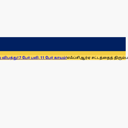
ேர் பலி, 11 பேர் காயம்!
எஃப்சிஆர்ஏ சட்டத்தைத் திரும்பப் பெறுக: 