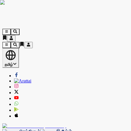
தமிழ்