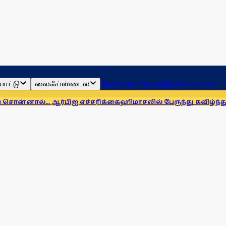
ாட்டு
லைஃப்ஸ்டைல்
ஜோதிடம்
தமிழ்நாடு
இந்தியா
உலகம்
.. ஆர்பிஐ எச்சரிக்கை
ஹிமாசலில் பேருந்து கவிழ்ந்து விபத்து! 7 ப