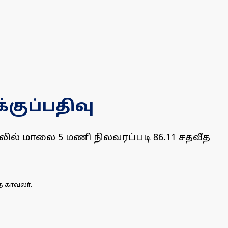
்குப்பதிவு
ில் மாலை 5 மணி நிலவரப்படி 86.11 சதவீத
த காவலா்.