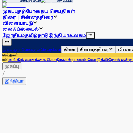
செய்தி மடல்
இ-பேப்பர்
முகப்பு
தற்போதைய செய்திகள்
திரை | சின்னத்திரை
விளையாட்டு
லைஃப்ஸ்டைல்
ஜோதிடம்
தமிழ்நாடு
இந்தியா
உலகம்
திரை | சின்னத்திரை
விளைய
முகப்பு
தற்போதைய செய்திகள்
செய்திகள்
க் கணக்கை கொடுங்கள்; பணம் கொடுக்கிறோம் என்று சொன்னால்.
முகப்பு
/
இந்தியா