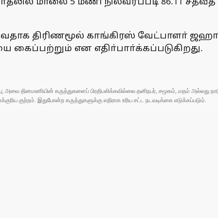
்தலில் மாலை 5 மணி நிலவரப்படி 86.11 சதவ
ுவதாக திரிணமூல் காங்கிரஸ் வேட்பாளா் ஜஹாங்
ைப்பற்றும் என எதிா்பாா்க்கப்படுகிறது.
ுப்பு; அவை தினமணியின் கருத்துகளைப் பிரதிபலிக்கவில்லை.தனிநபர், சமூகம், மதம் அல்லது
ரிய குற்றம். இதுபோன்ற கருத்துகளுக்கு எதிராக உரிய சட்ட நடவடிக்கை எடுக்கப்படும்.