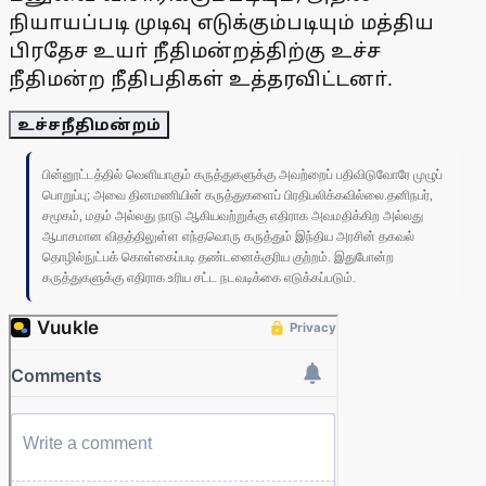
நியாயப்படி முடிவு எடுக்கும்படியும் மத்திய
பிரதேச உயா் நீதிமன்றத்திற்கு உச்ச
நீதிமன்ற நீதிபதிகள் உத்தரவிட்டனா்.
உச்சநீதிமன்றம்
பின்னூட்டத்தில் வெளியாகும் கருத்துகளுக்கு அவற்றைப் பதிவிடுவோரே முழுப்
பொறுப்பு; அவை தினமணியின் கருத்துகளைப் பிரதிபலிக்கவில்லை.தனிநபர்,
சமூகம், மதம் அல்லது நாடு ஆகியவற்றுக்கு எதிராக அவமதிக்கிற அல்லது
ஆபாசமான விதத்திலுள்ள எந்தவொரு கருத்தும் இந்திய அரசின் தகவல்
தொழில்நுட்பக் கொள்கைப்படி தண்டனைக்குரிய குற்றம். இதுபோன்ற
கருத்துகளுக்கு எதிராக உரிய சட்ட நடவடிக்கை எடுக்கப்படும்.