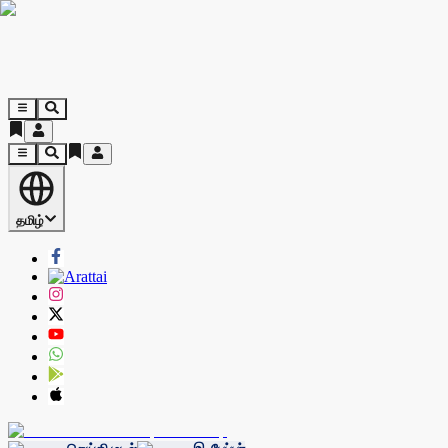
தமிழ்