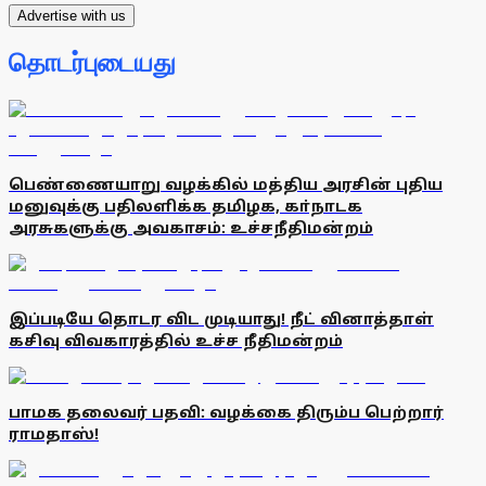
Advertise with us
தொடர்புடையது
பெண்ணையாறு வழக்கில் மத்திய அரசின் புதிய
மனுவுக்கு பதிலளிக்க தமிழக, கா்நாடக
அரசுகளுக்கு அவகாசம்: உச்சநீதிமன்றம்
இப்படியே தொடர விட முடியாது! நீட் வினாத்தாள்
கசிவு விவகாரத்தில் உச்ச நீதிமன்றம்
பாமக தலைவர் பதவி: வழக்கை திரும்ப பெற்றார்
ராமதாஸ்!