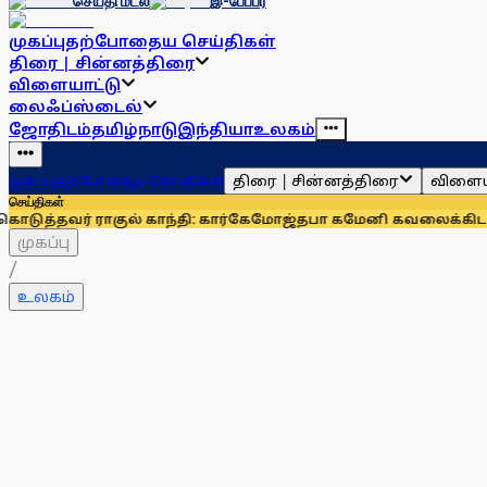
செய்தி மடல்
இ-பேப்பர்
முகப்பு
தற்போதைய செய்திகள்
திரை | சின்னத்திரை
விளையாட்டு
லைஃப்ஸ்டைல்
ஜோதிடம்
தமிழ்நாடு
இந்தியா
உலகம்
திரை | சின்னத்திரை
விளைய
முகப்பு
தற்போதைய செய்திகள்
செய்திகள்
ாகுல் காந்தி: கார்கே
மோஜ்தபா கமேனி கவலைக்கிடமா? விடியோ
முகப்பு
/
உலகம்