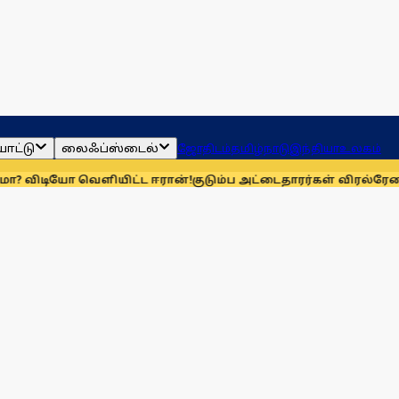
ாட்டு
லைஃப்ஸ்டைல்
ஜோதிடம்
தமிழ்நாடு
இந்தியா
உலகம்
 வெளியிட்ட ஈரான்!
குடும்ப அட்டைதாரர்கள் விரல்ரேகை பதிவு 