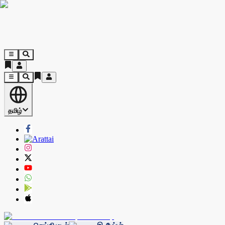
தமிழ்