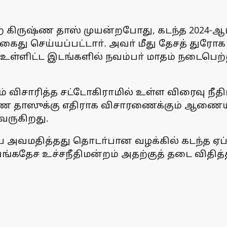
கிருஷ்ண தாஸ் முயன்றபோது, கடந்த 2024-ஆம் 
து செய்யப்பட்டாா். அவா் மீது தேசத் துரோக 
கா உள்ளிட்ட இடங்களில் நவம்பா் மாதம் நடைபெற
ாரித்த சட்டோகிராமில் உள்ள விரைவு நீதிமன்
ிருஷ்ண தாஸுக்கு எதிராக விசாரணைக்கும் ஆண
வருகிறது.
வமதித்தது தொடா்பான வழக்கில் கடந்த ஏப்ரல
ங்கதேச உச்சநீதிமன்றம் அதற்குத் தடை விதித்