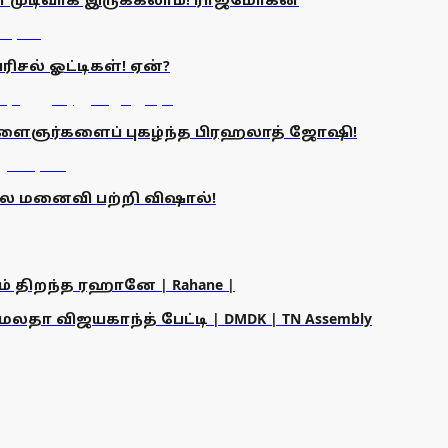
ிசல் ஓட்டிகள்! ஏன்?
இளைஞர்களைப் புகழ்ந்த பிரஹலாத் ஜோஷி!
கால மனைவி பற்றி விஷால்!
ம் திறந்த ரஹானே | Rahane |
தா விஜயகாந்த் பேட்டி | DMDK | TN Assembly