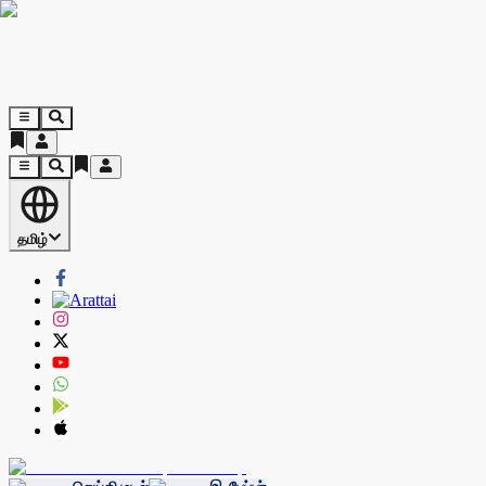
தமிழ்