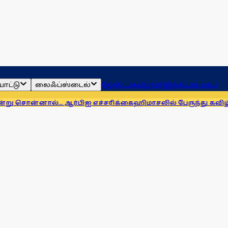
ாட்டு
லைஃப்ஸ்டைல்
ஜோதிடம்
தமிழ்நாடு
இந்தியா
உலகம்
்... ஆர்பிஐ எச்சரிக்கை
ஹிமாசலில் பேருந்து கவிழ்ந்து விபத்து! 7