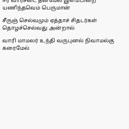
ஈர வார்சடை தன்மேல் இளம்பிறை
யணிந்தவெம் பெருமான்
சீருஞ் செல்வமும் ஏத்தாச் சிதடர்கள்
தொழச்செல்வது அன்றால்
வாரி மாமலர் உந்தி வருபுனல் நிவாமல்கு
கரைமேல்