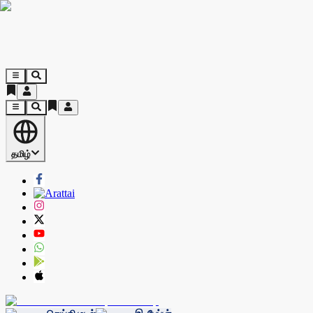
தமிழ்