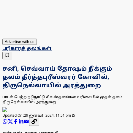
Advertise with us
பரிகாரத் தலங்கள்
சனி, செவ்வாய் தோஷம் நீக்கும்
தலம் தீர்த்தபுரீஸ்வரர் கோவில்,
திருநெல்வாயில் அரத்துறை
பாடல் பெற்ற நடுநாட்டு சிவஸ்தலங்கள் வரிசையில் முதல் தலம்
திருநெல்வாயில் அரத்துறை.
Updated On :
29 ஜனவரி 2024, 11:51 pm IST
என்.எஸ். நாராயணசாமி