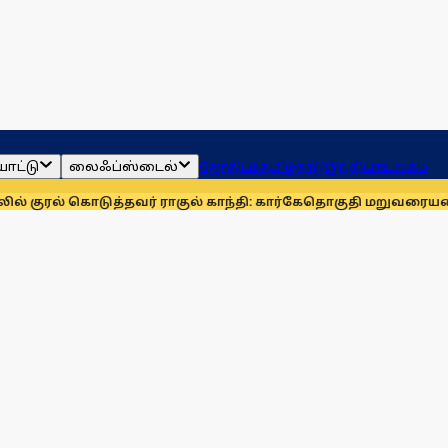
ாட்டு
லைஃப்ஸ்டைல்
ஜோதிடம்
தமிழ்நாடு
இந்தியா
உலகம்
டுத்தவர் ராகுல் காந்தி: கார்கே
தொகுதி மறுவரையறையை நிராகர