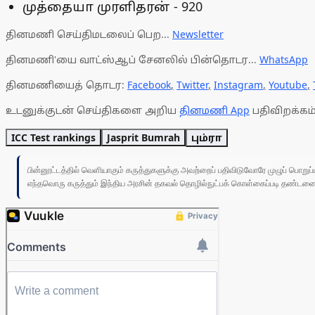
முத்தையா முரளிதரன் - 920
தினமணி செய்திமடலைப் பெற...
Newsletter
தினமணி'யை வாட்ஸ்ஆப் சேனலில் பின்தொடர...
WhatsApp
தினமணியைத் தொடர:
Facebook
,
Twitter
,
Instagram
,
Youtube
,
உடனுக்குடன் செய்திகளை அறிய
தினமணி App
பதிவிறக்கம்
ICC Test rankings
Jasprit Bumrah
பும்ரா
பின்னூட்டத்தில் வெளியாகும் கருத்துகளுக்கு அவற்றைப் பதிவிடுவோரே முழுப் பொற
எந்தவொரு கருத்தும் இந்திய அரசின் தகவல் தொழில்நுட்பக் கொள்கைப்படி தண்டனைக்கு