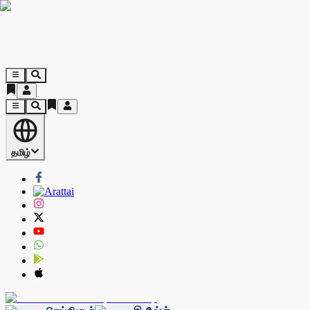
தமிழ்