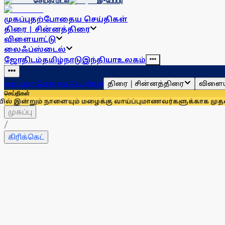
செய்தி மடல்
இ-பேப்பர்
முகப்பு
தற்போதைய செய்திகள்
திரை | சின்னத்திரை
விளையாட்டு
லைஃப்ஸ்டைல்
ஜோதிடம்
தமிழ்நாடு
இந்தியா
உலகம்
திரை | சின்னத்திரை
விளைய
முகப்பு
தற்போதைய செய்திகள்
செய்திகள்
 நாளையும் மழைக்கு வாய்ப்பு
மாணவர்களுக்காக முதலில் குரல் கொ
முகப்பு
/
கிரிக்கெட்