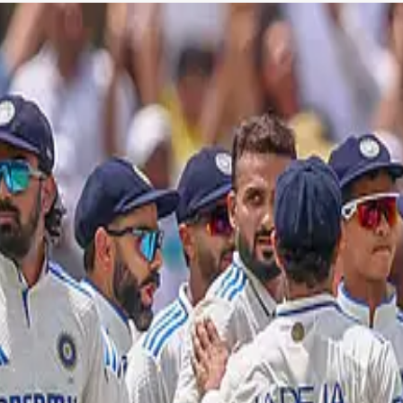
னமாக விளையாடுங்கள்; பேட்டர
பேட்டர்கள் கவனமாக விளையாட வேண்டும் என அஜிங்க்யா ர
சமாக கண்டு ரசிக்கலாம்!
..
 அபார வெற்றி!
ிஸுக்கு எதிரான ஆட்டத்தில் ஐ ட்ரீம் திருப்பூர் தமிழன்ஸ் அணி 7 விக்கெ
ராக விரும்பும் அஜிங்க்யா ரஹானே!
க்கு வருத்தமில்லை என அஜிங்க்யா ரஹானே தெரிவித்துள்ளார்.