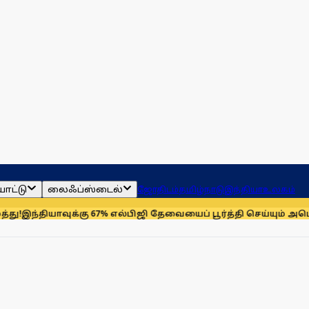
ாட்டு
லைஃப்ஸ்டைல்
ஜோதிடம்
தமிழ்நாடு
இந்தியா
உலகம்
ஜி தேவையைப் பூர்த்தி செய்யும் அமெரிக்கா!
டாலருக்கு நிகரான இந்தி