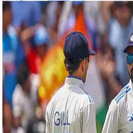
இலங்கை அணிக்கு எதிராக கவ
இலங்கைக்கு எதிரான டெஸ்ட் தொடரில் இந்திய அணியின் 
இந்தியா - இலங்கை டெஸ்ட் தொடர்: ரசிகர்கள் இலவ
இந்தியா - இலங்கை டெஸ்ட் தொடரை இலவசமாக கண்டு ரசிக்கலாம்..
துஷார் ரஹேஜா சதம் விளாசல்; திருப்பூர் தமிழன்ஸ்
தமிழ்நாடு பிரீமியர் லீக் கிரிக்கெட் தொடரில் சேப்பாக் சூப்பர் கில்ல
ஓய்வை அறிவித்ததில் வருத்தம் இல்லை; பயிற்சியாள
சர்வதேச கிரிக்கெட்டிலிருந்து ஓய்வை அறிவித்ததை நினைத்து தன