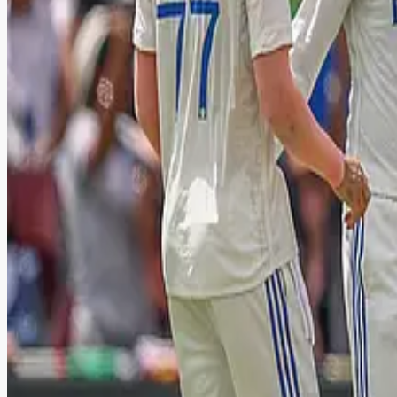
Advertise with us
அதிரடியில் மிரட்டிய ஆஷிக்; திருப்பூர் தமிழன்ஸுக்கு
தமிழ்நாடு பிரீமியர் லீக் கிரிக்கெட் தொடரில் ஐ ட்ரீம் திருப்பூர் தம
ஐரோப்பா டி20 பிரீமியர் லீக்கில் விளையாடும் அஜிங
ஐரோப்பா டி20 பிரீமியர் லீக் கிரிக்கெட் தொடரில் அஜிங்க்யா ரஹான