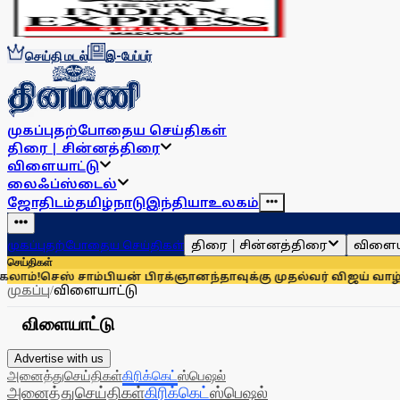
செய்தி மடல்
இ-பேப்பர்
முகப்பு
தற்போதைய செய்திகள்
திரை | சின்னத்திரை
விளையாட்டு
லைஃப்ஸ்டைல்
ஜோதிடம்
தமிழ்நாடு
இந்தியா
உலகம்
திரை | சின்னத்திரை
விளைய
முகப்பு
தற்போதைய செய்திகள்
செய்திகள்
ானந்தாவுக்கு முதல்வர் விஜய் வாழ்த்து!
இந்தியாவுக்கு 67% எல்பி
முகப்பு
/
விளையாட்டு
விளையாட்டு
Advertise with us
அனைத்து
செய்திகள்
கிரிக்கெட்
ஸ்பெஷல்
அனைத்து
செய்திகள்
கிரிக்கெட்
ஸ்பெஷல்