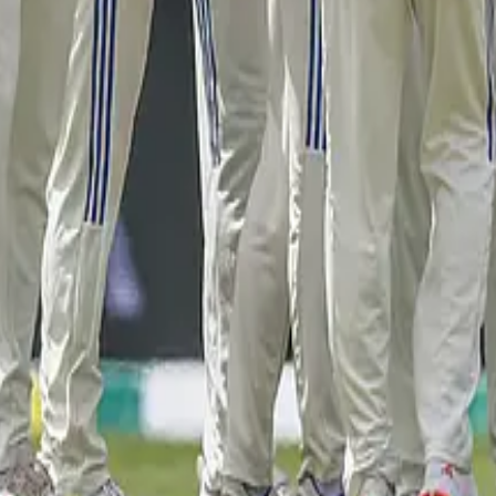
 டெஸ்ட் தொடரில் விளையாடுவாரா?
்திய அணி கேப்டன் ஷுப்மன் கில் விலகல்...
ைத்த ஜோஸ் பட்லர்!