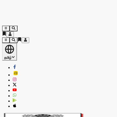
தமிழ்