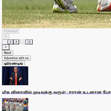
டி20 போட்டிகளில் அதிக ரன்கள் குவித்து இங்கிலாந்து வீரர் ஜோஸ் பட
கபில் தேவின் சாதனையை முறியடிக்க காத்திருக்கும் ம
இந்திய அணியின் முன்னாள் கேப்டன் கபில் தேவின் சாதனையை ஆஸ்திர
Previous
1
2
3
...
12
Next
Advertise with us
டிரெண்டிங்
மிக விரைவில் முடிவுக்கு வரும்! - ஈரான் உடனான போர் க