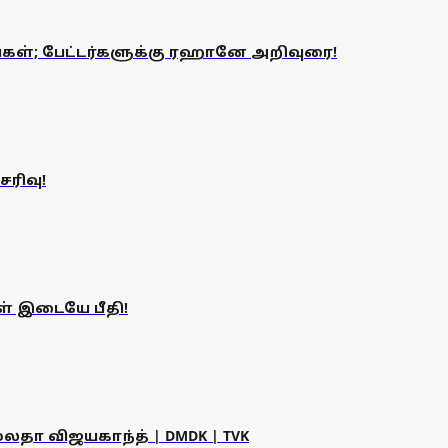
்; பேட்டர்களுக்கு ரஹானே அறிவுரை!
ரிவு!
ள் இடையே பீதி!
லதா விஜயகாந்த் | DMDK | TVK