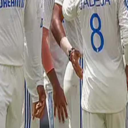
 206 ரன்கள் இலக்கு!
ிழன்ஸ் அணிக்கு எதிரான ஆட்டத்தில் முதலில் விளையாடிய சேப்பாக் சூப்பர்
்க்யா ரஹானே!
ே விளையாடவுள்ளார்.