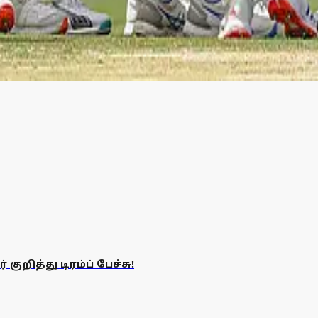
்லர் வரலாறு படைத்துள்ளார்.
ிட்செல் ஸ்டார்க்!
ேலிய அணியின் வேகப் பந்துவீச்சாளர் மிட்செல் ஸ்டார்க் முறியடிக்
ுறித்து டிரம்ப் பேச்சு!