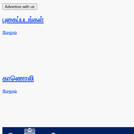
Advertise with us
புகைப்படங்கள்
மேலும்
காணொலி
மேலும்