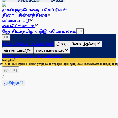
செய்தி மடல்
இ-பேப்பர்
முகப்பு
தற்போதைய செய்திகள்
திரை | சின்னத்திரை
விளையாட்டு
லைஃப்ஸ்டைல்
ஜோதிடம்
தமிழ்நாடு
இந்தியா
உலகம்
திரை | சின்னத்திரை
முகப்பு
தற்போதைய செய்திகள்
விளையாட்டு
லைஃப்ஸ்டைல்
ஜோதிடம்
தமிழ்நாடு
இந்தியா
உலகம்
செய்திகள்
 பலம்: ராகுல் காந்தி
உதயநிதி ஸ்டாலினைச் சந்தித்து நன்றி த
முகப்பு
/
தமிழ்நாடு