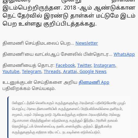
இடம்பெற்றிருந்தன. 2018 -ஆம் ஆண்டுக்கான
நெட் தேர்வில் இரண்டு தாள்கள் மட்டுமே இடம்
பெற உள்ளது குறிப்பிடத்தக்கது.
தினமணி செய்திமடலைப் பெற...
Newsletter
தினமணி'யை வாட்ஸ்ஆப் சேனலில் பின்தொடர...
WhatsApp
தினமணியைத் தொடர:
Facebook
,
Twitter
,
Instagram
,
Youtube
,
Telegram
,
Threads
,
Arattai
,
Google News
உடனுக்குடன் செய்திகளை அறிய
தினமணி App
பதிவிறக்கம் செய்யவும்.
பின்னூட்டத்தில் வெளியாகும் கருத்துகளுக்கு அவற்றைப் பதிவிடுவோரே முழுப்
பொறுப்பு; அவை தினமணியின் கருத்துகளைப் பிரதிபலிக்கவில்லை.தனிநபர்,
சமூகம், மதம் அல்லது நாடு ஆகியவற்றுக்கு எதிராக அவமதிக்கிற அல்லது
ஆபாசமான விதத்திலுள்ள எந்தவொரு கருத்தும் இந்திய அரசின் தகவல்
தொழில்நுட்பக் கொள்கைப்படி தண்டனைக்குரிய குற்றம். இதுபோன்ற
கருத்துகளுக்கு எதிராக உரிய சட்ட நடவடிக்கை எடுக்கப்படும்.