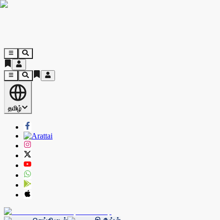
தமிழ்