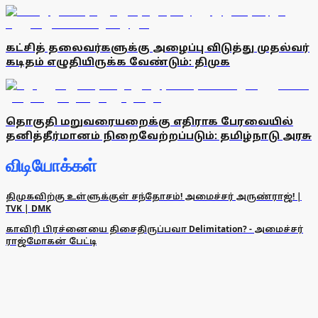
கட்சித் தலைவர்களுக்கு அழைப்பு விடுத்து முதல்வர்
கடிதம் எழுதியிருக்க வேண்டும்: திமுக
தொகுதி மறுவரையறைக்கு எதிராக பேரவையில்
தனித்தீர்மானம் நிறைவேற்றப்படும்: தமிழ்நாடு அரசு
விடியோக்கள்
திமுகவிற்கு உள்ளுக்குள் சந்தோசம்! அமைச்சர் அருண்ராஜ்! |
TVK | DMK
காவிரி பிரச்னையை திசைதிருப்பவா Delimitation? - அமைச்சர்
ராஜ்மோகன் பேட்டி