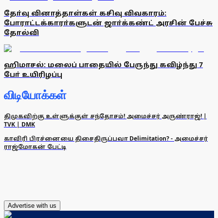
தோ்வு வினாத்தாள்கள் கசிவு விவகாரம்:
போராட்டக்காரா்களுடன் ஜாா்க்கண்ட் அரசின் பேச்சு
தோல்வி
ஹிமாசல்: மலைப் பாதையில் பேருந்து கவிழ்ந்து 7
போ் உயிரிழப்பு
விடியோக்கள்
திமுகவிற்கு உள்ளுக்குள் சந்தோசம்! அமைச்சர் அருண்ராஜ்! |
TVK | DMK
காவிரி பிரச்னையை திசைதிருப்பவா Delimitation? - அமைச்சர்
ராஜ்மோகன் பேட்டி
Advertise with us