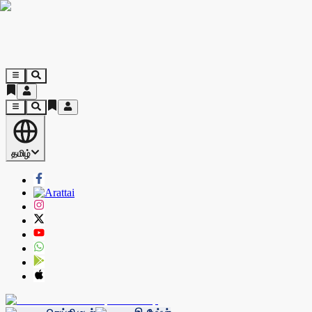
தமிழ்