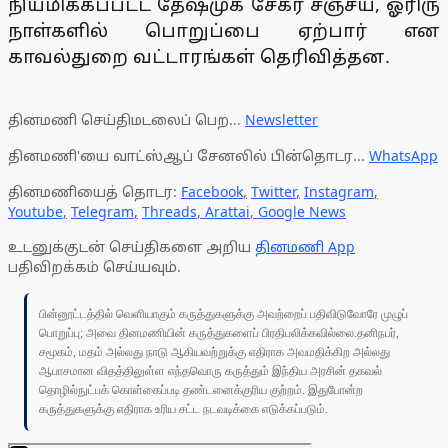
நியமிக்கப்பட்ட தேஷ்முக் சேகர் சஞ்சய், ஓரிரு
நாள்களில் பொறுப்பை ஏற்பார் என
காவல்துறை வட்டாரங்கள் தெரிவித்தன.
தினமணி செய்திமடலைப் பெற...
Newsletter
தினமணி'யை வாட்ஸ்ஆப் சேனலில் பின்தொடர...
WhatsApp
தினமணியைத் தொடர:
Facebook
,
Twitter
,
Instagram
,
Youtube
,
Telegram
,
Threads
,
Arattai
,
Google News
உடனுக்குடன் செய்திகளை அறிய
தினமணி App
பதிவிறக்கம் செய்யவும்.
பின்னூட்டத்தில் வெளியாகும் கருத்துகளுக்கு அவற்றைப் பதிவிடுவோரே முழுப்
பொறுப்பு; அவை தினமணியின் கருத்துகளைப் பிரதிபலிக்கவில்லை.தனிநபர்,
சமூகம், மதம் அல்லது நாடு ஆகியவற்றுக்கு எதிராக அவமதிக்கிற அல்லது
ஆபாசமான விதத்திலுள்ள எந்தவொரு கருத்தும் இந்திய அரசின் தகவல்
தொழில்நுட்பக் கொள்கைப்படி தண்டனைக்குரிய குற்றம். இதுபோன்ற
கருத்துகளுக்கு எதிராக உரிய சட்ட நடவடிக்கை எடுக்கப்படும்.