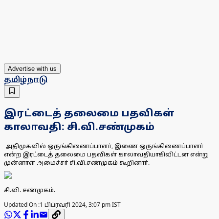
Advertise with us
தமிழ்நாடு
இரட்டைத் தலைமை பதவிகள்
காலாவதி: சி.வி.சண்முகம்
அதிமுகவில் ஒருங்கிணைப்பாளா், இணை ஒருங்கிணைப்பாளா்
என்ற இரட்டைத் தலைமை பதவிகள் காலாவதியாகிவிட்டன என்று
முன்னாள் அமைச்சா் சி.வி.சண்முகம் கூறினாா்.
சி.வி. சண்முகம்.
Updated On :
1 பிப்ரவரி 2024, 3:07 pm IST