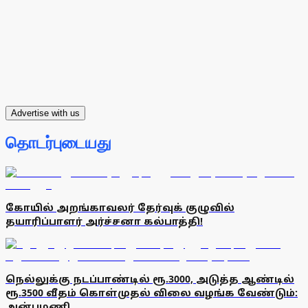
Advertise with us
தொடர்புடையது
கோயில் அறங்காவலர் தேர்வுக் குழுவில்
தயாரிப்பாளர் அர்ச்சனா கல்பாத்தி!
நெல்லுக்கு நடப்பாண்டில் ரூ.3000, அடுத்த ஆண்டில்
ரூ.3500 வீதம் கொள்முதல் விலை வழங்க வேண்டும்:
அன்புமணி