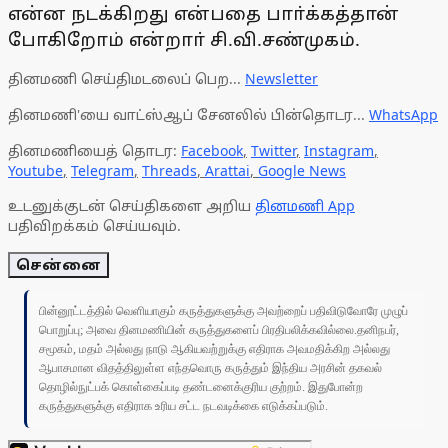
என்ன நடக்கிறது என்பதை பாா்க்கத்தான்
போகிறோம் என்றாா் சி.வி.சண்முகம்.
தினமணி செய்திமடலைப் பெற...
Newsletter
தினமணி'யை வாட்ஸ்ஆப் சேனலில் பின்தொடர...
WhatsApp
தினமணியைத் தொடர:
Facebook
,
Twitter
,
Instagram
,
Youtube
,
Telegram
,
Threads
,
Arattai
,
Google News
உடனுக்குடன் செய்திகளை அறிய
தினமணி App
பதிவிறக்கம் செய்யவும்.
சென்னை
பின்னூட்டத்தில் வெளியாகும் கருத்துகளுக்கு அவற்றைப் பதிவிடுவோரே முழுப்
பொறுப்பு; அவை தினமணியின் கருத்துகளைப் பிரதிபலிக்கவில்லை.தனிநபர்,
சமூகம், மதம் அல்லது நாடு ஆகியவற்றுக்கு எதிராக அவமதிக்கிற அல்லது
ஆபாசமான விதத்திலுள்ள எந்தவொரு கருத்தும் இந்திய அரசின் தகவல்
தொழில்நுட்பக் கொள்கைப்படி தண்டனைக்குரிய குற்றம். இதுபோன்ற
கருத்துகளுக்கு எதிராக உரிய சட்ட நடவடிக்கை எடுக்கப்படும்.