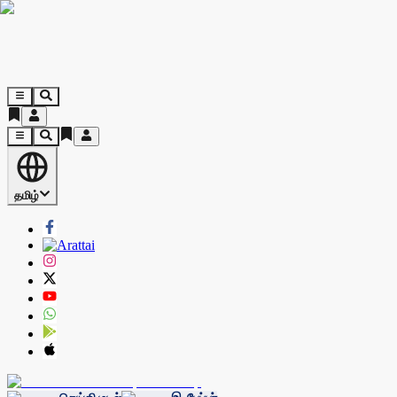
தமிழ்