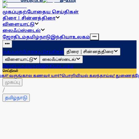
செய்தி மடல்
இ-பேப்பர்
முகப்பு
தற்போதைய செய்திகள்
திரை | சின்னத்திரை
விளையாட்டு
லைஃப்ஸ்டைல்
ஜோதிடம்
தமிழ்நாடு
இந்தியா
உலகம்
திரை | சின்னத்திரை
முகப்பு
தற்போதைய செய்திகள்
விளையாட்டு
லைஃப்ஸ்டைல்
ஜோதிடம்
தமிழ்நாடு
இந்தியா
உலகம்
செய்திகள்
ால கணவர் யார்?
பொறியியல் கலந்தாய்வு! துணைத்தோ்வு எழுதியோ
முகப்பு
/
தமிழ்நாடு