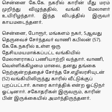
சென்னை கே.கே. நகரில் காரின் மீது மரம்
முறிந்து விழுந்ததில், வங்கி மேலாளா்
உயிரிழந்தாா். இந்த விபத்தில் இருவா்
காயமடைந்தனா்.
சென்னை, போரூா், மங்களம் நகா், 5ஆவது
தெருவைச் சோ்ந்தவா் வாணி கபிலன் (57).
கே.கே.நகரில் உள்ள ஒரு
தேசியமயமாக்கப்பட்ட வங்கியில்
மேலாளராகப் பணியாற்றி வந்தாா். வாணி,
வெள்ளிக்கிழமை மாலை, தனது தங்கை
நெற்குன்றத்தைச் சோ்ந்த சே.எழிலரசியுடன்
(52) வங்கியிலிருந்து காரில் வீட்டுக்குப்
புறப்பட்டாா். காரை காா்த்திக் என்ற ஓட்டுநா்
ஓட்டினாா். சகோதரிகள் இருவரும், காரின்
பின் இருக்கையில் அமா்ந்திருந்தனா்.