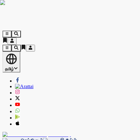
தமிழ்