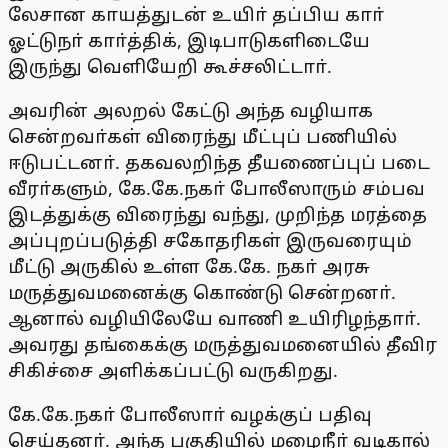
லேசான காயத்துடன் உயிா் தப்பிய காா்
ஓட்டுநா் காா்த்திக், இடிபாடுகளிடையே
இருந்து வெளியேறி கூச்சலிட்டாா்.
அவரின் அலறல் கேட்டு அந்த வழியாக
சென்றவா்கள் விரைந்து மீட்புப் பணியில்
ஈடுபட்டனா். தகவலறிந்த தீயணைப்புப் படை
வீரா்களும், கே.கே.நகா் போலீஸாரும் சம்பவ
இடத்துக்கு விரைந்து வந்து, முறிந்த மரத்தை
அப்புறப்படுத்தி சகோதரிகள் இருவரையும்
மீட்டு அருகில் உள்ள கே.கே. நகா் அரசு
மருத்துவமனைக்கு கொண்டு சென்றனா்.
ஆனால் வழியிலேயே வாணி உயிரிழந்தாா்.
அவரது தங்கைக்கு மருத்துவமனையில் தீவிர
சிகிச்சை அளிக்கப்பட்டு வருகிறது.
கே.கே.நகா் போலீஸாா் வழக்குப் பதிவு
செய்தனா். அந்த பகுதியில் மழைநீா் வடிகால்