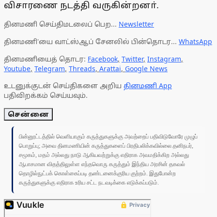
விசாரணை நடத்தி வருகின்றனா்.
தினமணி செய்திமடலைப் பெற...
Newsletter
தினமணி'யை வாட்ஸ்ஆப் சேனலில் பின்தொடர...
WhatsApp
தினமணியைத் தொடர:
Facebook
,
Twitter
,
Instagram
,
Youtube
,
Telegram
,
Threads
,
Arattai
,
Google News
உடனுக்குடன் செய்திகளை அறிய
தினமணி App
பதிவிறக்கம் செய்யவும்.
சென்னை
பின்னூட்டத்தில் வெளியாகும் கருத்துகளுக்கு அவற்றைப் பதிவிடுவோரே முழுப்
பொறுப்பு; அவை தினமணியின் கருத்துகளைப் பிரதிபலிக்கவில்லை.தனிநபர்,
சமூகம், மதம் அல்லது நாடு ஆகியவற்றுக்கு எதிராக அவமதிக்கிற அல்லது
ஆபாசமான விதத்திலுள்ள எந்தவொரு கருத்தும் இந்திய அரசின் தகவல்
தொழில்நுட்பக் கொள்கைப்படி தண்டனைக்குரிய குற்றம். இதுபோன்ற
கருத்துகளுக்கு எதிராக உரிய சட்ட நடவடிக்கை எடுக்கப்படும்.