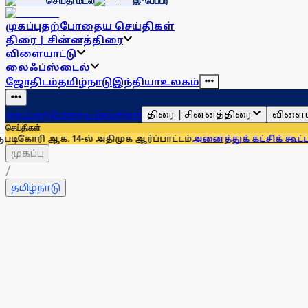
செய்தி மடல்
இ-பேப்பர்
முகப்பு
தற்போதைய செய்திகள்
திரை | சின்னத்திரை
விளையாட்டு
லைஃப்ஸ்டைல்
ஜோதிடம்
தமிழ்நாடு
இந்தியா
உலகம்
திரை | சின்னத்திரை
விளைய
முகப்பு
தற்போதைய செய்திகள்
செய்திகள்
4-ல் அதிமுக ஆர்ப்பாட்டம்
அனைத்துக் கட்சிக் கூட்டத்தில் திம
முகப்பு
/
தமிழ்நாடு