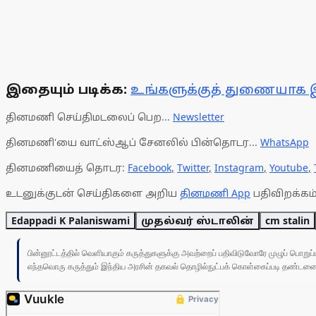
இதையும் படிக்க:
உங்களுக்குத் துணையாக இந
தினமணி செய்திமடலைப் பெற...
Newsletter
தினமணி'யை வாட்ஸ்ஆப் சேனலில் பின்தொடர...
WhatsApp
தினமணியைத் தொடர:
Facebook
,
Twitter
,
Instagram
,
Youtube
,
உடனுக்குடன் செய்திகளை அறிய
தினமணி App
பதிவிறக்கம்
Edappadi K Palaniswami
முதல்வர் ஸ்டாலின்
cm stalin
பின்னூட்டத்தில் வெளியாகும் கருத்துகளுக்கு அவற்றைப் பதிவிடுவோரே முழுப் பொற
எந்தவொரு கருத்தும் இந்திய அரசின் தகவல் தொழில்நுட்பக் கொள்கைப்படி தண்டனைக்கு