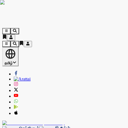
தமிழ்