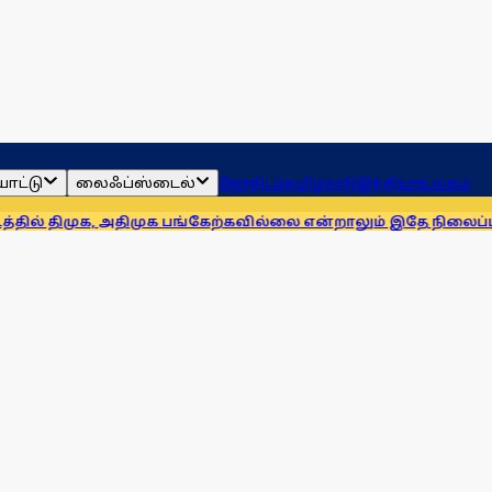
ாட்டு
லைஃப்ஸ்டைல்
ஜோதிடம்
தமிழ்நாடு
இந்தியா
உலகம்
ுக, அதிமுக பங்கேற்கவில்லை என்றாலும் இதே நிலைப்பாட்டை எடுப்